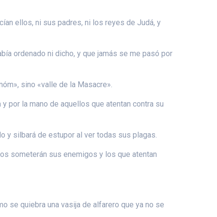
n ellos, ni sus padres, ni los reyes de Judá, y
había ordenado ni dicho, y que jamás se me pasó por
nnóm», sino «valle de la Masacre».
a y por la mano de aquellos que atentan contra su
o y silbará de estupor al ver todas sus plagas.
ue los someterán sus enemigos y los que atentan
mo se quiebra una vasija de alfarero que ya no se