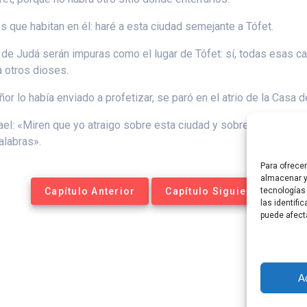
os que habitan en él: haré a esta ciudad semejante a Tófet.
 de Judá serán impuras como el lugar de Tófet: sí, todas esas 
a otros dioses.
lo había enviado a profetizar, se paró en el atrio de la Casa del
srael: «Miren que yo atraigo sobre esta ciudad y sobre sus pobl
alabras».
Para ofrece
almacenar y
Capítulo Anterior
Capítulo Siguiente
tecnologías
las identifi
puede afect
A
tequesis Online. Construido utilizando WordPress y el
Materia