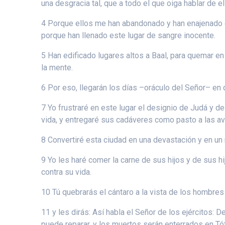
una desgracia tal, que a todo el que oiga hablar de e
4 Porque ellos me han abandonado y han enajenado es
porque han llenado este lugar de sangre inocente.
5 Han edificado lugares altos a Baal, para quemar e
la mente.
6 Por eso, llegarán los días –oráculo del Señor– en 
7 Yo frustraré en este lugar el designio de Judá y d
vida, y entregaré sus cadáveres como pasto a las aves
8 Convertiré esta ciudad en una devastación y en un 
9 Yo les haré comer la carne de sus hijos y de sus h
contra su vida.
10 Tú quebrarás el cántaro a la vista de los hombre
11 y les dirás: Así habla el Señor de los ejércitos:
puede reparar, y los muertos serán enterrados en Tóf