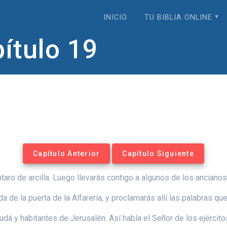
INICIO
TU BIBLIA ONLINE
ítulo 19
Capítulo Anterior
Capítulo Siguiente
taro de arcilla. Luego llevarás contigo a algunos de los anciano
a de la puerta de la Alfarería, y proclamarás allí las palabras que
udá y habitantes de Jerusalén. Así habla el Señor de los ejércitos