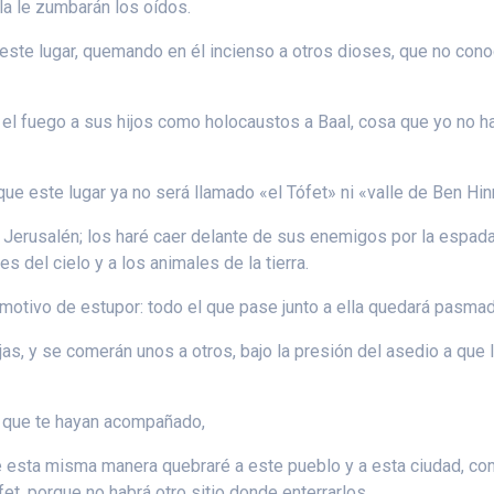
lla le zumbarán los oídos.
te lugar, quemando en él incienso a otros dioses, que no conocía
n el fuego a sus hijos como holocaustos a Baal, cosa que yo no 
que este lugar ya no será llamado «el Tófet» ni «valle de Ben Hi
e Jerusalén; los haré caer delante de sus enemigos por la espad
 del cielo y a los animales de la tierra.
motivo de estupor: todo el que pase junto a ella quedará pasmad
ijas, y se comerán unos a otros, bajo la presión del asedio a q
s que te hayan acompañado,
 De esta misma manera quebraré a este pueblo y a esta ciudad, co
et, porque no habrá otro sitio donde enterrarlos.