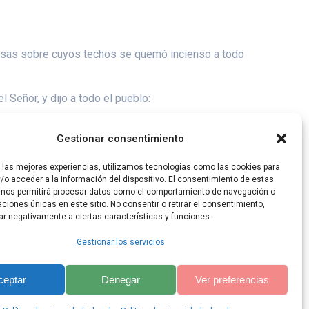
casas sobre cuyos techos se quemó incienso a todo
 Señor, y dijo a todo el pueblo:
ados toda la desgracia con que los había amenazado,
Gestionar consentimiento
r las mejores experiencias, utilizamos tecnologías como las cookies para
/o acceder a la información del dispositivo. El consentimiento de estas
 nos permitirá procesar datos como el comportamiento de navegación o
caciones únicas en este sitio. No consentir o retirar el consentimiento,
ar negativamente a ciertas características y funciones.
Gestionar los servicios
ceptar
Denegar
Ver preferencias
lis Theme