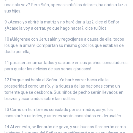
una sola vez? Pero Sión, apenas sintió los dolores, ha dado a luz a
sus hijos.
9 ¿Acaso yo abriré la matriz y no haré dar a luz?, dice el Señor
¿Acaso la voy a cerrar, yo que hago nacer?, dice tu Dios.
10 ¡Alégrense con Jerusalén y regocíjense a causa de ella, todos
los que la aman! ¡Compartan su mismo gozo los que estaban de
duelo por ella,
11 para ser amamantados y saciarse en sus pechos consoladores,
para gustar las delicias de sus senos gloriosos!
12 Porque así habla el Señor: Yo haré correr hacia ella la
prosperidad como un río, y la riqueza de las naciones como un
torrente que se desborda. Sus niños de pecho serán llevados en
brazos y acariciados sobre las rodillas.
13 Como un hombre es consolado por su madre, así yo los
consolaré a ustedes, y ustedes serán consolados en Jerusalén.
14 Al ver esto, se llenarán de gozo, y sus huesos florecerán como
la hierba. La mano del Señor se manifestará a sus servidores, y a