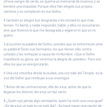
ofrece sangre de cerdo, se quema un memorial de incienso, y se
bendice una iniquidad. Porque ellos han elegido sus propios
caminos y se complacen en sus ídolos,
4 también yo elegiré sus desgracias y les enviaré lo que más
temen. Yo llamé, y nadie respondió, hablé, y ellos no escucharon,
sino que hicieron lo que me desagrada y eligieron lo que yo no
quiero.
5 ¡Escuchen la palabra del Señor, ustedes que se estremecen ante
su palabra! Dicen sus hermanos, los que tienen odio contra
ustedes y los rechazan a causa de mi Nombre: «Que el Señor
manifieste su gloria, así veremos la alegría de ustedes». Pero son
ellos los que se avergonzarán.
6 Una voz retumba desde la ciudad, una voz sale del Templo: es la
voz del Señor que retribuye a sus enemigos.
7 Antes de las contracciones, ella dio a luz; antes de que le
llegaran los dolores, dio a luz un hijo varón.
8 ¿Quién oyó jamás algo semejante, quién ha visto una cosa igual?
¿Se da a luz un país en un solo día? ¿Se hace nacer una nación de