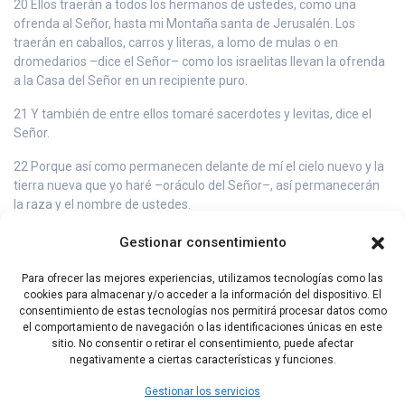
20 Ellos traerán a todos los hermanos de ustedes, como una
ofrenda al Señor, hasta mi Montaña santa de Jerusalén. Los
traerán en caballos, carros y literas, a lomo de mulas o en
dromedarios –dice el Señor– como los israelitas llevan la ofrenda
a la Casa del Señor en un recipiente puro.
21 Y también de entre ellos tomaré sacerdotes y levitas, dice el
Señor.
22 Porque así como permanecen delante de mí el cielo nuevo y la
tierra nueva que yo haré –oráculo del Señor–, así permanecerán
la raza y el nombre de ustedes.
23 De luna nueva en luna nueva y de sábado en sábado, todos
Gestionar consentimiento
vendrán a postrarse delante de mí, dice el Señor.
Para ofrecer las mejores experiencias, utilizamos tecnologías como las
24 Y al salir, se verán los despojos de los hombres que se han
cookies para almacenar y/o acceder a la información del dispositivo. El
rebelado contra mi, porque su gusano no morirá, su fuego no se
consentimiento de estas tecnologías nos permitirá procesar datos como
extinguirá y serán algo horrible para todos los vivientes.
el comportamiento de navegación o las identificaciones únicas en este
sitio. No consentir o retirar el consentimiento, puede afectar
negativamente a ciertas características y funciones.
Capítulo Anterior
Índice Libros Proféticos
Gestionar los servicios