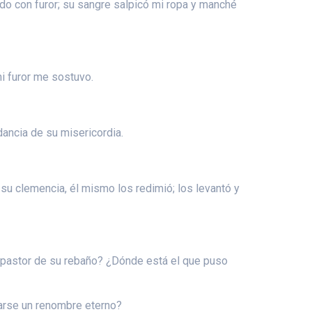
ado con furor; su sangre salpicó mi ropa y manché
i furor me sostuvo.
dancia de su misericordia.
 su clemencia, él mismo los redimió; los levantó y
l pastor de su rebaño? ¿Dónde está el que puso
narse un renombre eterno?