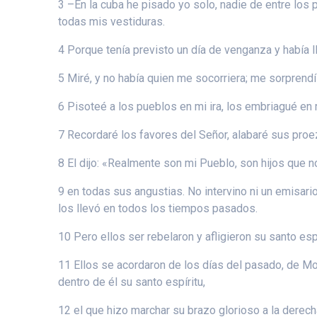
3 –En la cuba he pisado yo solo, nadie de entre los
todas mis vestiduras.
4 Porque tenía previsto un día de venganza y había 
5 Miré, y no había quien me socorriera; me sorprend
6 Pisoteé a los pueblos en mi ira, los embriagué en m
7 Recordaré los favores del Señor, alabaré sus proe
8 El dijo: «Realmente son mi Pueblo, son hijos que n
9 en todas sus angustias. No intervino ni un emisari
los llevó en todos los tiempos pasados.
10 Pero ellos ser rebelaron y afligieron su santo esp
11 Ellos se acordaron de los días del pasado, de Mo
dentro de él su santo espíritu,
12 el que hizo marchar su brazo glorioso a la derec