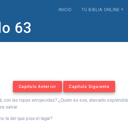
INICIO
TU BIBLIA ONLINE
lo 63
Capítulo Anterior
Capítulo Siguiente
 con las ropas enrojecidas? ¿Quién es ese, ataviado espléndid
ra salvar.
o la del que pisa el lagar?