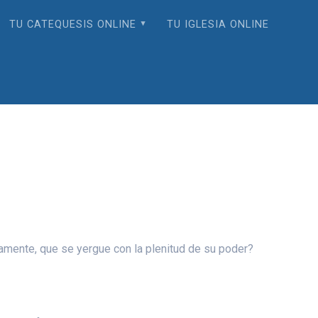
TU CATEQUESIS ONLINE
TU IGLESIA ONLINE
amente, que se yergue con la plenitud de su poder?