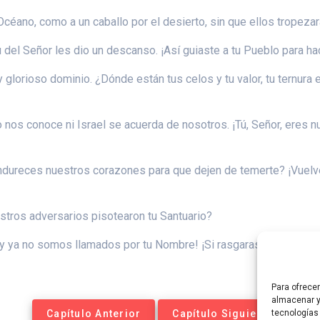
céano, como a un caballo por el desierto, sin que ellos tropeza
u del Señor les dio un descanso. ¡Así guiaste a tu Pueblo para h
y glorioso dominio. ¿Dónde están tus celos y tu valor, tu ternur
 nos conoce ni Israel se acuerda de nosotros. ¡Tú, Señor, eres 
dureces nuestros corazones para que dejen de temerte? ¡Vuelve, 
estros adversarios pisotearon tu Santuario?
y ya no somos llamados por tu Nombre! ¡Si rasgaras el cielo y 
Para ofrece
almacenar y
Capítulo Anterior
Capítulo Siguiente
tecnologías