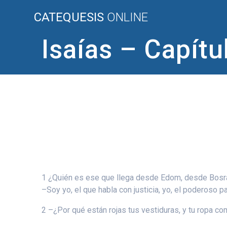
Saltar
CATEQUESIS
ONLINE
al
contenido
Isaías – Capítu
1 ¿Quién es ese que llega desde Edom, desde Bosrá,
–Soy yo, el que habla con justicia, yo, el poderoso pa
2 –¿Por qué están rojas tus vestiduras, y tu ropa com