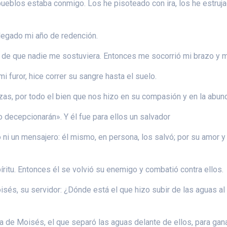
 pueblos estaba conmigo. Los he pisoteado con ira, los he estruj
llegado mi año de redención.
í de que nadie me sostuviera. Entonces me socorrió mi brazo y m
i furor, hice correr su sangre hasta el suelo.
zas, por todo el bien que nos hizo en su compasión y en la abun
o decepcionarán». Y él fue para ellos un salvador
o ni un mensajero: él mismo, en persona, los salvó; por su amor y
íritu. Entonces él se volvió su enemigo y combatió contra ellos.
isés, su servidor: ¿Dónde está el que hizo subir de las aguas a
ha de Moisés, el que separó las aguas delante de ellos, para ga