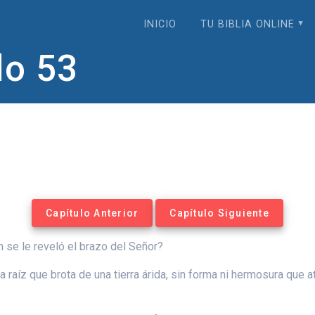
INICIO
TU BIBLIA ONLINE
lo 53
Capítulo Anterior
Capítulo Siguiente
 se le reveló el brazo del Señor?
 raíz que brota de una tierra árida, sin forma ni hermosura que a