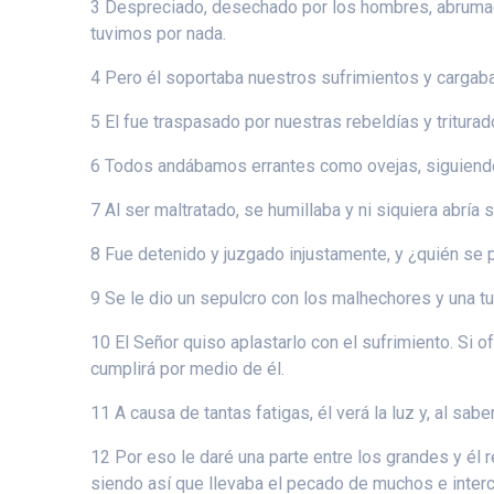
3 Despreciado, desechado por los hombres, abrumado 
tuvimos por nada.
4 Pero él soportaba nuestros sufrimientos y cargab
5 El fue traspasado por nuestras rebeldías y tritura
6 Todos andábamos errantes como ovejas, siguiendo 
7 Al ser maltratado, se humillaba y ni siquiera abría
8 Fue detenido y juzgado injustamente, y ¿quién se 
9 Se le dio un sepulcro con los malhechores y una t
10 El Señor quiso aplastarlo con el sufrimiento. Si o
cumplirá por medio de él.
11 A causa de tantas fatigas, él verá la luz y, al sab
12 Por eso le daré una parte entre los grandes y él 
siendo así que llevaba el pecado de muchos e interc