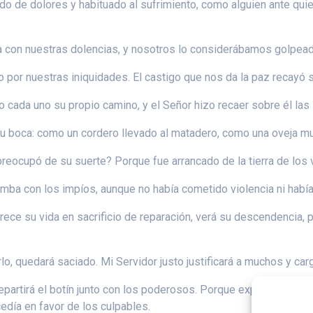
de dolores y habituado al sufrimiento, como alguien ante quien 
a con nuestras dolencias, y nosotros lo considerábamos golpeado
do por nuestras iniquidades. El castigo que nos da la paz recayó
cada uno su propio camino, y el Señor hizo recaer sobre él las
 su boca: como un cordero llevado al matadero, como una oveja mud
preocupó de su suerte? Porque fue arrancado de la tierra de los 
umba con los impíos, aunque no había cometido violencia ni habí
frece su vida en sacrificio de reparación, verá su descendencia, 
erlo, quedará saciado. Mi Servidor justo justificará a muchos y carg
repartirá el botín junto con los poderosos. Porque expuso su vida
edía en favor de los culpables.