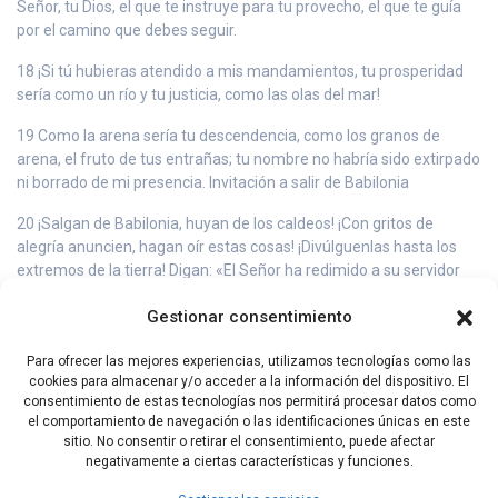
Señor, tu Dios, el que te instruye para tu provecho, el que te guía
por el camino que debes seguir.
18 ¡Si tú hubieras atendido a mis mandamientos, tu prosperidad
sería como un río y tu justicia, como las olas del mar!
19 Como la arena sería tu descendencia, como los granos de
arena, el fruto de tus entrañas; tu nombre no habría sido extirpado
ni borrado de mi presencia. Invitación a salir de Babilonia
20 ¡Salgan de Babilonia, huyan de los caldeos! ¡Con gritos de
alegría anuncien, hagan oír estas cosas! ¡Divúlguenlas hasta los
extremos de la tierra! Digan: «El Señor ha redimido a su servidor
Jacob».
Gestionar consentimiento
21 Ellos no sufrieron sed, cuando los llevaba por los desiertos: él
hizo brotar parea ellos agua de la roca, partió la roca y fluyeron las
Para ofrecer las mejores experiencias, utilizamos tecnologías como las
aguas.
cookies para almacenar y/o acceder a la información del dispositivo. El
consentimiento de estas tecnologías nos permitirá procesar datos como
22 Pero no hay paz para los impíos, dice el Señor.
el comportamiento de navegación o las identificaciones únicas en este
sitio. No consentir o retirar el consentimiento, puede afectar
negativamente a ciertas características y funciones.
Capítulo Anterior
Capítulo Siguiente