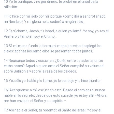
10 Yo te purifiqué, y no por dinero, te probé en el crisol de la
aflicción:
11 lo hice por mí, sólo por mí, porque ¿cómo iba a ser profanado
mi Nombre? Y mi gloria no la cederé a ningún otro.
12 Escúchame, Jacob, tú, Israel, a quien yo llamé: Yo soy, yo soy el
Primero y también soy el Ultimo.
13 Sí, mi mano fundó la tierra, mi mano derecha desplegó los
cielos: apenas los llamo ellos se presentan todos juntos.
14 Reúnanse todos y escuchen: ¿Quién entre ustedes anunció
estas cosas? Aquel a quien ama el Señor cumplirá su voluntad
sobre Babilonia y sobre la raza de los caldeos.
15 Yo, sólo yo, hablé y lo llamé, yo lo conduje y lo hice triunfar.
16 ¡Acérquense a mí, escuchen esto: Desde el comienzo, nunca
hablé en lo secreto, desde que esto sucede, yo estoy allí! –Ahora
me han enviado el Señor y su espíritu –
17 Así habla el Señor, tu redentor, el Santo de Israel: Yo soy el