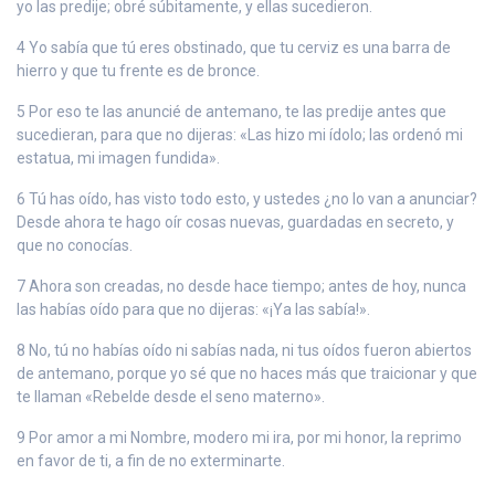
yo las predije; obré súbitamente, y ellas sucedieron.
4 Yo sabía que tú eres obstinado, que tu cerviz es una barra de
hierro y que tu frente es de bronce.
5 Por eso te las anuncié de antemano, te las predije antes que
sucedieran, para que no dijeras: «Las hizo mi ídolo; las ordenó mi
estatua, mi imagen fundida».
6 Tú has oído, has visto todo esto, y ustedes ¿no lo van a anunciar?
Desde ahora te hago oír cosas nuevas, guardadas en secreto, y
que no conocías.
7 Ahora son creadas, no desde hace tiempo; antes de hoy, nunca
las habías oído para que no dijeras: «¡Ya las sabía!».
8 No, tú no habías oído ni sabías nada, ni tus oídos fueron abiertos
de antemano, porque yo sé que no haces más que traicionar y que
te llaman «Rebelde desde el seno materno».
9 Por amor a mi Nombre, modero mi ira, por mi honor, la reprimo
en favor de ti, a fin de no exterminarte.