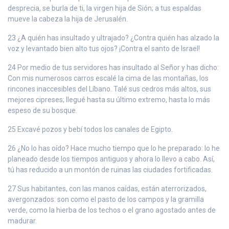
desprecia, se burla de ti, la virgen hija de Sión; a tus espaldas
mueve la cabeza la hija de Jerusalén.
23 ¿A quién has insultado y ultrajado? ¿Contra quién has alzado la
voz y levantado bien alto tus ojos? ¡Contra el santo de Israel!
24 Por medio de tus servidores has insultado al Señor y has dicho:
Con mis numerosos carros escalé la cima de las montañas, los
rincones inaccesibles del Líbano. Talé sus cedros más altos, sus
mejores cipreses; llegué hasta su último extremo, hasta lo más
espeso de su bosque.
25 Excavé pozos y bebí todos los canales de Egipto.
26 ¿No lo has oído? Hace mucho tiempo que lo he preparado: lo he
planeado desde los tiempos antiguos y ahora lo llevo a cabo. Así,
tú has reducido a un montón de ruinas las ciudades fortificadas.
27 Sus habitantes, con las manos caídas, están aterrorizados,
avergonzados: son como el pasto de los campos y la gramilla
verde, como la hierba de los techos o el grano agostado antes de
madurar.