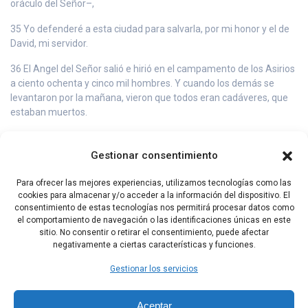
oráculo del Señor–,
35 Yo defenderé a esta ciudad para salvarla, por mi honor y el de
David, mi servidor.
36 El Angel del Señor salió e hirió en el campamento de los Asirios
a ciento ochenta y cinco mil hombres. Y cuando los demás se
levantaron por la mañana, vieron que todos eran cadáveres, que
estaban muertos.
37 Entonces Senaquerib, rey de Asiria, levantó el campamento,
emprendió el regreso y se quedó en Nínive.
Gestionar consentimiento
38 Un día, mientras estaba postrado en el templo de Nisroc, su
Para ofrecer las mejores experiencias, utilizamos tecnologías como las
dios, Adramélec y Sarecer, sus hijos, lo mataron con la espada, y
cookies para almacenar y/o acceder a la información del dispositivo. El
se pusieron a salvo en el país de Ararat. Asarhadón, su hijo, reinó
consentimiento de estas tecnologías nos permitirá procesar datos como
en lugar de él.
el comportamiento de navegación o las identificaciones únicas en este
sitio. No consentir o retirar el consentimiento, puede afectar
negativamente a ciertas características y funciones.
Capítulo Anterior
Capítulo Siguiente
Gestionar los servicios
Aceptar