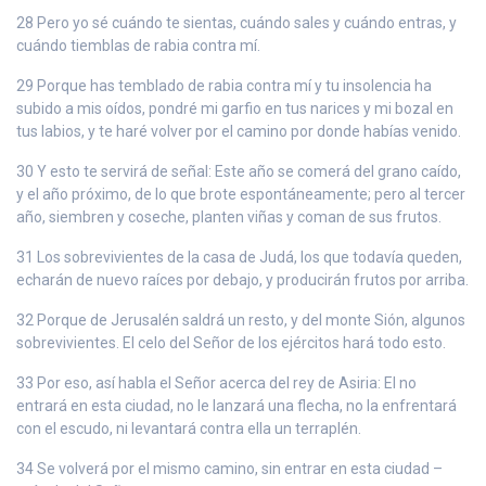
28 Pero yo sé cuándo te sientas, cuándo sales y cuándo entras, y
cuándo tiemblas de rabia contra mí.
29 Porque has temblado de rabia contra mí y tu insolencia ha
subido a mis oídos, pondré mi garfio en tus narices y mi bozal en
tus labios, y te haré volver por el camino por donde habías venido.
30 Y esto te servirá de señal: Este año se comerá del grano caído,
y el año próximo, de lo que brote espontáneamente; pero al tercer
año, siembren y coseche, planten viñas y coman de sus frutos.
31 Los sobrevivientes de la casa de Judá, los que todavía queden,
echarán de nuevo raíces por debajo, y producirán frutos por arriba.
32 Porque de Jerusalén saldrá un resto, y del monte Sión, algunos
sobrevivientes. El celo del Señor de los ejércitos hará todo esto.
33 Por eso, así habla el Señor acerca del rey de Asiria: El no
entrará en esta ciudad, no le lanzará una flecha, no la enfrentará
con el escudo, ni levantará contra ella un terraplén.
34 Se volverá por el mismo camino, sin entrar en esta ciudad –