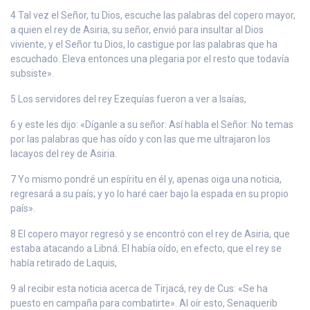
4 Tal vez el Señor, tu Dios, escuche las palabras del copero mayor,
a quien el rey de Asiria, su señor, envió para insultar al Dios
viviente, y el Señor tu Dios, lo castigue por las palabras que ha
escuchado. Eleva entonces una plegaria por el resto que todavía
subsiste».
5 Los servidores del rey Ezequías fueron a ver a Isaías,
6 y este les dijo: «Díganle a su señor: Así habla el Señor: No temas
por las palabras que has oído y con las que me ultrajaron los
lacayos del rey de Asiria.
7 Yo mismo pondré un espíritu en él y, apenas oiga una noticia,
regresará a su país; y yo lo haré caer bajo la espada en su propio
país».
8 El copero mayor regresó y se encontró con el rey de Asiria, que
estaba atacando a Libná. El había oído, en efecto, que el rey se
había retirado de Laquis,
9 al recibir esta noticia acerca de Tirjacá, rey de Cus: «Se ha
puesto en campaña para combatirte». Al oír esto, Senaquerib