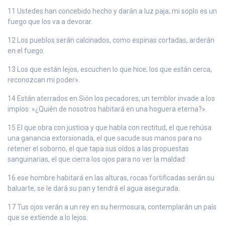
11 Ustedes han concebido hecho y darán a luz paja; mi soplo es un
fuego que los va a devorar.
12 Los pueblos serán calcinados, como espinas cortadas, arderán
en el fuego.
13 Los que están lejos, escuchen lo que hice; los que están cerca,
reconozcan mi poder».
14 Están aterrados en Sión los pecadores, un temblor invade a los
impíos: «¿Quién de nosotros habitará en una hoguera eterna?».
15 El que obra con justicia y que habla con rectitud, el que rehúsa
una ganancia extorsionada, el que sacude sus manos para no
retener el soborno, el que tapa sus oídos a las propuestas
sanguinarias, el que cierra los ojos para no ver la maldad:
16 ese hombre habitará en las alturas, rocas fortificadas serán su
baluarte, se le dará su pan y tendrá el agua asegurada.
17 Tus ojos verán a un rey en su hermosura, contemplarán un país
que se extiende a lo lejos.