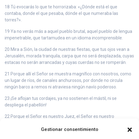
18 Tú evocarás lo que te horrorizaba: «¿Dónde está el que
contaba, donde el que pesaba, dónde el que numeraba las
torres?».
19 Ya no verás más a aquel pueblo brutal, aquel pueblo de lengua
impenetrable, que tartamudea en un idioma incomprensible.
20 Mira a Sión, la ciudad de nuestras fiestas, que tus ojos vean a
Jerusalén, morada tranquila, carpa que no será desplazada, cuyas
estacas no serán arrancadas y cuyas cuerdas no se romperán.
21 Porque allí el Señor se muestra magnífico con nosotros, como
un lugar de ríos, de canales anchurosos, por donde no circula
ningún barco a remos ni atraviesa ningún navío poderoso.
23 ¡Se aflojan tus cordajes, ya no sostienen el mástil, ni se
despliega el pabellón!
22 Porque el Señor es nuestro Juez, el Señor es nuestro
Legislador, el Señor es nuestro Rey: él nos salvará.
Gestionar consentimiento
23d Entonces se repartirán un inmenso botín, hasta los tullidos