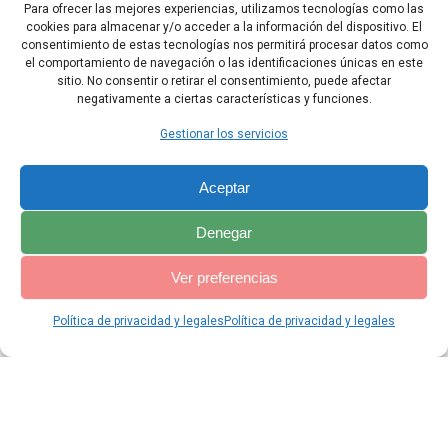
participarán del saqueo.
Para ofrecer las mejores experiencias, utilizamos tecnologías como las
cookies para almacenar y/o acceder a la información del dispositivo. El
24 Ningún habitante dirá: «Me siento mal», y al pueblo que habita
consentimiento de estas tecnologías nos permitirá procesar datos como
allí le será perdonada su culpa.
el comportamiento de navegación o las identificaciones únicas en este
sitio. No consentir o retirar el consentimiento, puede afectar
negativamente a ciertas características y funciones.
Capítulo Anterior
Capítulo Siguiente
Gestionar los servicios
Aceptar
Denegar
Ver preferencias
Política de privacidad y legales
Política de privacidad y legales
© 2026 Catequesis Online. Construido utilizando WordPress y el