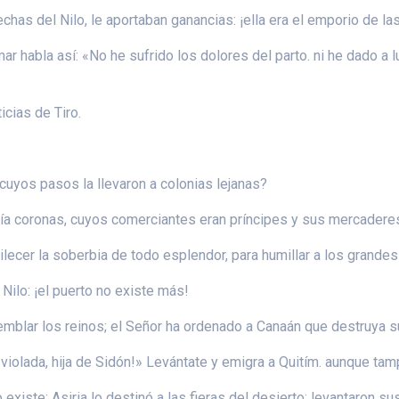
echas del Nilo, le aportaban ganancias: ¡ella era el emporio de la
ar habla así: «No he sufrido los dolores del parto. ni he dado a 
icias de Tiro.
 cuyos pasos la llevaron a colonias lejanas?
tía coronas, cuyos comerciantes eran príncipes y sus mercaderes
lecer la soberbia de todo esplendor, para humillar a los grandes d
l Nilo: ¡el puerto no existe más!
emblar los reinos; el Señor ha ordenado a Canaán que destruya s
n violada, hija de Sidón!» Levántate y emigra a Quitím. aunque ta
existe; Asiria lo destinó a las fieras del desierto; levantaron su