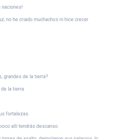
s naciones!
luz; no he criado muchachos ni hice crecer
, grandes de la tierra?
e la tierra.
us fortalezas.
mpoco allí tendrás descanso.
s torres de asalto, demolieron sus palacios. lo