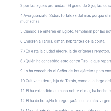
3 por las aguas profundas! El grano de Sijor, las cos
4 Avergüénzate, Sidón, fortaleza del mar, porque el m
muchachas.
5 Cuando se enteren en Egipto, temblarán por las not
6 Emigren a Tarsis, giman, habitantes de la costa.
7 ¿Es esta la ciudad alegre, la de orígenes remotos,
8 ¿Quién ha concebido esto contra Tiro, la que repar
9 Lo ha concebido el Señor de los ejércitos para envi
10 Cultiva tu tierra, hija de Tarsis, como a lo largo de
11 El ha extendido su mano sobre el mar, ha hecho t
12 El ha dicho: «¡No te regocijarás nunca más, virge
13 Mira el país de los caldeos, ese pueblo que ya no 