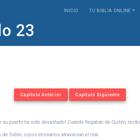
INICIO
TU BIBLIA ONLINE
lo 23
Capítulo Anterior
Capítulo Siguiente
e su puerto ha sido devastado! Cuando llegaban de Quitím, recibi
 de Sidón, cuyos emisarios atraviesan el mar.