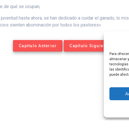
te de qué se ocupan,
juventud hasta ahora, se han dedicado a cuidar el ganado, lo 
pcios sienten abominación por todos los pastores».
Capítulo Anterior
Capítulo Siguiente
Para ofrece
almacenar y
tecnologías
las identifi
puede afect
A
tequesis Online. Construido utilizando WordPress y el
Materia