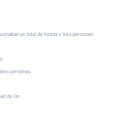
umaban un total de treinta y tres personas.
l.
iséis personas.
dad de On.