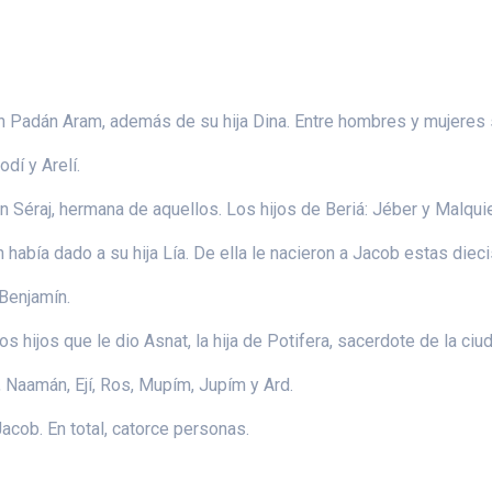
n Padán Aram, además de su hija Dina. Entre hombres y mujeres s
odí y Arelí.
én Séraj, hermana de aquellos. Los hijos de Beriá: Jéber y Malquie
 había dado a su hija Lía. De ella le nacieron a Jacob estas diec
Benjamín.
 hijos que le dio Asnat, la hija de Potifera, sacerdote de la ciu
, Naamán, Ejí, Ros, Mupím, Jupím y Ard.
acob. En total, catorce personas.