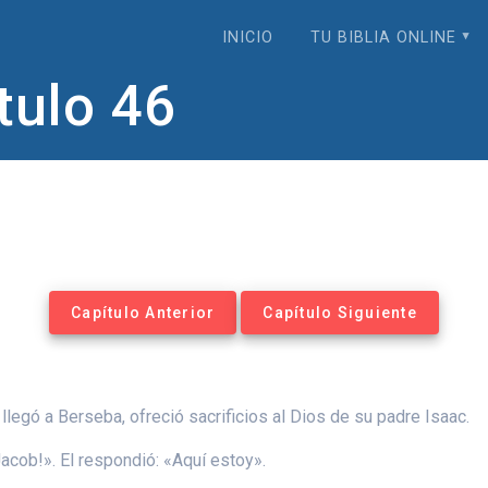
INICIO
TU BIBLIA ONLINE
tulo 46
Capítulo Anterior
Capítulo Siguiente
llegó a Berseba, ofreció sacrificios al Dios de su padre Isaac.
 Jacob!». El respondió: «Aquí estoy».