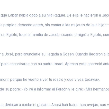
 que Labán había dado a su hija Raquel. De ella le nacieron a Ja
s propios descendientes, sin contar a las mujeres de sus hijos
 en Egipto, toda la familia de Jacob, cuando emigró a Egipto, su
r a José, para anunciarle su llegada a Gosen. Cuando llegaron a 
í para encontrarse con su padre Israel. Apenas este apareció ante
orir, porque he vuelto a ver tu rostro y que vives todavía».
e su padre: «Yo iré a informar al Faraón y le diré: «Mis hermano
e dedican a cuidar el ganado. Ahora han traído sus ovejas, sus 