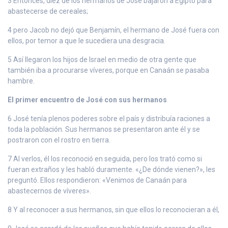
3 Entonces, diez de los hermanos de José bajaron a Egipto para
abastecerse de cereales;
4 pero Jacob no dejó que Benjamín, el hermano de José fuera con
ellos, por temor a que le sucediera una desgracia.
5 Así llegaron los hijos de Israel en medio de otra gente que
también iba a procurarse víveres, porque en Canaán se pasaba
hambre.
El primer encuentro de José con sus hermanos
6 José tenía plenos poderes sobre el país y distribuía raciones a
toda la población. Sus hermanos se presentaron ante él y se
postraron con el rostro en tierra.
7 Al verlos, él los reconoció en seguida, pero los trató como si
fueran extraños y les habló duramente. «¿De dónde vienen?», les
preguntó. Ellos respondieron: «Venimos de Canaán para
abastecernos de víveres».
8 Y al reconocer a sus hermanos, sin que ellos lo reconocieran a él,