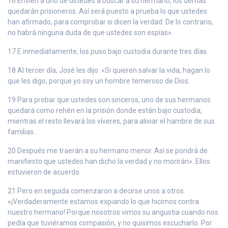
16 Envíen a uno de ustedes a buscar a su hermano, los demás
quedarán prisioneros. Así será puesto a prueba lo que ustedes
han afirmado, para comprobar si dicen la verdad. De lo contrario,
no habrá ninguna duda de que ustedes son espías».
17 E inmediatamente, los puso bajo custodia durante tres días.
18 Al tercer día, José les dijo: «Si quieren salvar la vida, hagan lo
que les digo, porque yo soy un hombre temeroso de Dios.
19 Para probar que ustedes son sinceros, uno de sus hermanos
quedará como rehén en la prisión donde están bajo custodia,
mientras el resto llevará los víveres, para aliviar el hambre de sus
familias.
20 Después me traerán a su hermano menor. Así se pondrá de
manifiesto que ustedes han dicho la verdad y no morirán». Ellos
estuvieron de acuerdo.
21 Pero en seguida comenzaron a decirse unos a otros:
«¡Verdaderamente estamos expiando lo que hicimos contra
nuestro hermano! Porque nosotros vimos su angustia cuando nos
pedía que tuviéramos compasión, y no quisimos escucharlo. Por