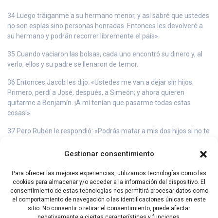
34 Luego tráiganme a su hermano menor, y así sabré que ustedes
no son espías sino personas honradas. Entonces les devolveré a
su hermano y podrán recorrer libremente el país».
35 Cuando vaciaron las bolsas, cada uno encontró su dinero y, al
verlo, ellos y su padre se llenaron de temor.
36 Entonces Jacob les dijo: «Ustedes me van a dejar sin hijos.
Primero, perdí a José, después, a Simeón; y ahora quieren
quitarme a Benjamín. ¡A mí tenían que pasarme todas estas
cosas!».
37 Pero Rubén le respondió: «Podrás matar a mis dos hijos si no te
lo traigo de vuelta. Déjalo bajo mi cuidado, y yo te lo devolveré
sano y salvo».
Gestionar consentimiento
38 Jacob insistió: «Mi hijo no irá con ustedes, porque su hermano
Para ofrecer las mejores experiencias, utilizamos tecnologías como las
ya murió y ahora queda él solo. Si le sucede una desgracia durante
cookies para almacenar y/o acceder a la información del dispositivo. El
el viaje que van a realizar, ustedes me harán bajar a la tumba lleno
consentimiento de estas tecnologías nos permitirá procesar datos como
de aflicción».
el comportamiento de navegación o las identificaciones únicas en este
sitio. No consentir o retirar el consentimiento, puede afectar
negativamente a ciertas características y funciones.