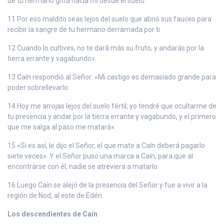
de tu hermano grita hacia mí desde el suelo.
11 Por eso maldito seas lejos del suelo que abrió sus fauces para
recibir la sangre de tu hermano derramada por ti.
12 Cuando lo cultives, no te dará más su fruto, y andarás por la
tierra errante y vagabundo».
13 Caín respondió al Señor: «Mi castigo es demasiado grande para
poder sobrellevarlo.
14 Hoy me arrojas lejos del suelo fértil; yo tendré que ocultarme de
tu presencia y andar por la tierra errante y vagabundo, y el primero
que me salga al paso me matará».
15 «Si es así, le dijo el Señor, el que mate a Caín deberá pagarlo
siete veces». Y el Señor puso una marca a Caín, para que al
encontrarse con él, nadie se atreviera a matarlo.
16 Luego Caín se alejó de la presencia del Señor y fue a vivir a la
región de Nod, al este de Edén.
Los descendientes de Caín