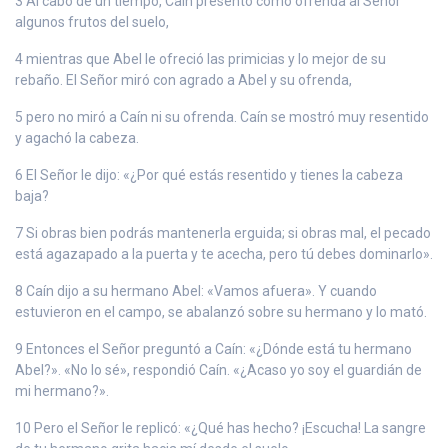
3 Al cabo de un tiempo, Caín presentó como ofrenda al Señor
algunos frutos del suelo,
4 mientras que Abel le ofreció las primicias y lo mejor de su
rebaño. El Señor miró con agrado a Abel y su ofrenda,
5 pero no miró a Caín ni su ofrenda. Caín se mostró muy resentido
y agachó la cabeza.
6 El Señor le dijo: «¿Por qué estás resentido y tienes la cabeza
baja?
7 Si obras bien podrás mantenerla erguida; si obras mal, el pecado
está agazapado a la puerta y te acecha, pero tú debes dominarlo».
8 Caín dijo a su hermano Abel: «Vamos afuera». Y cuando
estuvieron en el campo, se abalanzó sobre su hermano y lo mató.
9 Entonces el Señor preguntó a Caín: «¿Dónde está tu hermano
Abel?». «No lo sé», respondió Caín. «¿Acaso yo soy el guardián de
mi hermano?».
10 Pero el Señor le replicó: «¿Qué has hecho? ¡Escucha! La sangre