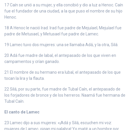
17 Caín se unió a su mujer, y ella concibió y dio a luz a Henoc. Caín
fue el fundador de una ciudad, a la que puso el nombre de su hijo
Henoc.
18 A Henoc le nació Irad. Irad fue padre de Mejuíael; Mejuíael fue
padre de Metusael, y Metusael fue padre de Lamec.
19 Lamec tuvo dos mujeres: una se llamaba Adá, y la otra, Silá.
20 Adá fue madre de Iabal, el antepasado de los que viven en
campamentos y crían ganado.
21 El nombre de su hermano era Iubal, el antepasado de los que
tocan la lira y la flauta.
22 Silá, por su parte, fue madre de Tubal Caín, el antepasado de
los forjadores de bronce y de los herreros. Naamá fue hermana de
Tubal Caín.
El canto de Lamec
23 Lamec dijo a sus mujeres: «¡Adá y Silá, escuchen mi voz:
mujeres de Lamec, oigan mi palabra! Yo maté a un hombre por