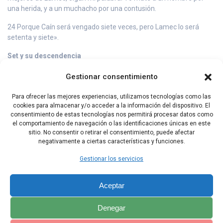
una herida, y a un muchacho por una contusión.
24 Porque Caín será vengado siete veces, pero Lamec lo será
setenta y siete».
Set y su descendencia
25 Adán se unió a su mujer, y ella tuvo un hijo, al que puso el
Gestionar consentimiento
nombre de Set, diciendo: «Dios me dio otro descendiente en lugar
de Abel, porque Caín lo mató».
Para ofrecer las mejores experiencias, utilizamos tecnologías como las
cookies para almacenar y/o acceder a la información del dispositivo. El
26 También Set tuvo un hijo, al que llamó Enós. Fue entonces
consentimiento de estas tecnologías nos permitirá procesar datos como
cuando se comenzó a invocar el nombre del Señor.
el comportamiento de navegación o las identificaciones únicas en este
sitio. No consentir o retirar el consentimiento, puede afectar
negativamente a ciertas características y funciones.
Capítulo Anterior
Capítulo Siguiente
Gestionar los servicios
Aceptar
Denegar