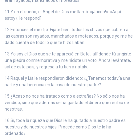
eran rayados, manchados o moteados.
11 Y en el sueño, el Angel de Dios me llamó: «¡Jacob!». «Aquí
estoy», le respondí.
12 Entonces él me dijo: Fíjate bien: todos los chivos que cubren a
las cabras son rayados, manchados o moteados, porque yo me he
dado cuenta de todo lo que te hizo Labán.
13 Yo soy el Dios que se te apareció en Betel, allí donde tú ungiste
una piedra conmemorativa y me hiciste un voto. Ahora levántate,
sal de este país, y regresa a tu tierra natal».
14 Raquel y Lía le respondieron diciendo: «¿Tenemos todavía una
parte y una herencia en la casa de nuestro padre?
15 ¿Acaso no nos ha tratado como a extrañas? No sólo nos ha
vendido, sino que además se ha gastado el dinero que recibió de
nosotras.
16 Sí, toda la riqueza que Dios le ha quitado a nuestro padre es
nuestra y de nuestros hijos. Procede como Dios te lo ha
ordenado».