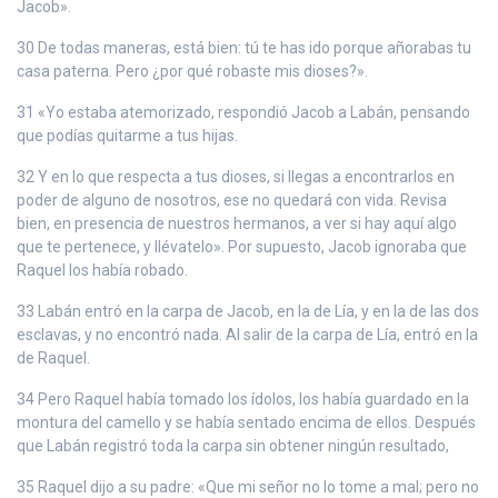
Jacob».
30 De todas maneras, está bien: tú te has ido porque añorabas tu
casa paterna. Pero ¿por qué robaste mis dioses?».
31 «Yo estaba atemorizado, respondió Jacob a Labán, pensando
que podías quitarme a tus hijas.
32 Y en lo que respecta a tus dioses, si llegas a encontrarlos en
poder de alguno de nosotros, ese no quedará con vida. Revisa
bien, en presencia de nuestros hermanos, a ver si hay aquí algo
que te pertenece, y llévatelo». Por supuesto, Jacob ignoraba que
Raquel los había robado.
33 Labán entró en la carpa de Jacob, en la de Lía, y en la de las dos
esclavas, y no encontró nada. Al salir de la carpa de Lía, entró en la
de Raquel.
34 Pero Raquel había tomado los ídolos, los había guardado en la
montura del camello y se había sentado encima de ellos. Después
que Labán registró toda la carpa sin obtener ningún resultado,
35 Raquel dijo a su padre: «Que mi señor no lo tome a mal; pero no