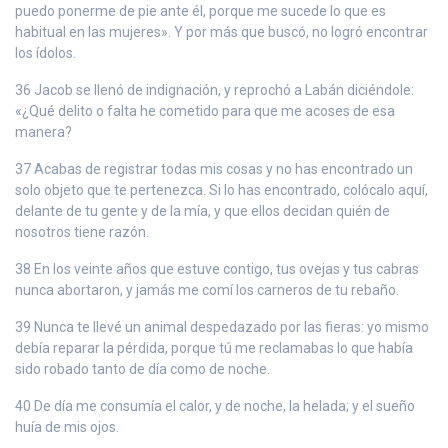
puedo ponerme de pie ante él, porque me sucede lo que es
habitual en las mujeres». Y por más que buscó, no logró encontrar
los ídolos.
36 Jacob se llenó de indignación, y reprochó a Labán diciéndole:
«¿Qué delito o falta he cometido para que me acoses de esa
manera?
37 Acabas de registrar todas mis cosas y no has encontrado un
solo objeto que te pertenezca. Si lo has encontrado, colócalo aquí,
delante de tu gente y de la mía, y que ellos decidan quién de
nosotros tiene razón.
38 En los veinte años que estuve contigo, tus ovejas y tus cabras
nunca abortaron, y jamás me comí los carneros de tu rebaño.
39 Nunca te llevé un animal despedazado por las fieras: yo mismo
debía reparar la pérdida, porque tú me reclamabas lo que había
sido robado tanto de día como de noche.
40 De día me consumía el calor, y de noche, la helada; y el sueño
huía de mis ojos.