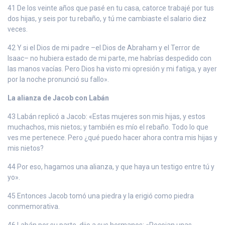
41 De los veinte años que pasé en tu casa, catorce trabajé por tus
dos hijas, y seis por tu rebaño, y tú me cambiaste el salario diez
veces.
42 Y si el Dios de mi padre –el Dios de Abraham y el Terror de
Isaac– no hubiera estado de mi parte, me habrías despedido con
las manos vacías. Pero Dios ha visto mi opresión y mi fatiga, y ayer
por la noche pronunció su fallo».
La alianza de Jacob con Labán
43 Labán replicó a Jacob: «Estas mujeres son mis hijas, y estos
muchachos, mis nietos; y también es mío el rebaño. Todo lo que
ves me pertenece. Pero ¿qué puedo hacer ahora contra mis hijas y
mis nietos?
44 Por eso, hagamos una alianza, y que haya un testigo entre tú y
yo».
45 Entonces Jacob tomó una piedra y la erigió como piedra
conmemorativa.
46 Labán por su parte, dijo a sus hermanos: «Recojan unas