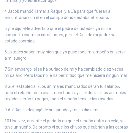
familia, y yo estaré contigo».
4 Jacob mandó llamar a Raquel y a Lía para que fueran a
encontrarse con él en el campo donde estaba el rebaño,
5 y le dijo: «He advertido que el padre de ustedes ya no se
comporta conmigo como antes, pero el Dios de mi padre ha
estado conmigo.
6 Ustedes saben muy bien que yo puse todo mi empeño en servir
a mi suegro.
7 Sin embargo, él se ha burlado de mí y ha cambiado diez veces
mi salario. Pero Dios no le ha permitido que me hiciera ningún mal.
8 Si él establecía: «Los animales manchados serán tu salario»,
todo el rebaño tenía crías manchadas; y si él decía: «Los animales
rayados serán tu paga», todo el rebaño tenía crías rayadas.
9 Así Dios lo despojó de su ganado y me lo dio a mí.
10 Una vez, durante el período en que el rebaño entra en celo, yo
tuve un sueño. De pronto vi que los chivos que cubrían a las cabras