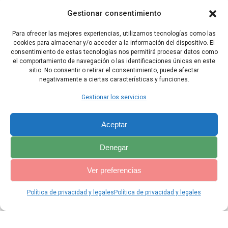
53 Que el Dios de Abraham y el Dios de Najor sea nuestro juez».
Gestionar consentimiento
Entonces Jacob prestó un juramento por el Terror de Isaac.
Para ofrecer las mejores experiencias, utilizamos tecnologías como las
54 Luego ofreció un sacrificio sobre la Montaña, e invitó a sus
cookies para almacenar y/o acceder a la información del dispositivo. El
hermanos a participar del banquete. Ellos comieron y pasaron la
consentimiento de estas tecnologías nos permitirá procesar datos como
noche en la Montaña.
el comportamiento de navegación o las identificaciones únicas en este
sitio. No consentir o retirar el consentimiento, puede afectar
negativamente a ciertas características y funciones.
Capítulo Anterior
Capítulo Siguiente
Gestionar los servicios
Aceptar
Denegar
Ver preferencias
Política de privacidad y legales
Política de privacidad y legales