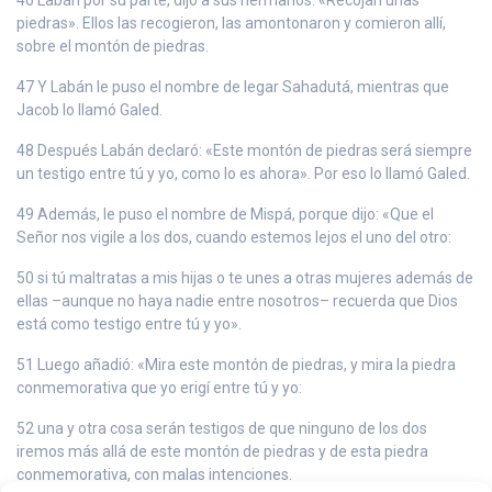
piedras». Ellos las recogieron, las amontonaron y comieron allí,
sobre el montón de piedras.
47 Y Labán le puso el nombre de Iegar Sahadutá, mientras que
Jacob lo llamó Galed.
48 Después Labán declaró: «Este montón de piedras será siempre
un testigo entre tú y yo, como lo es ahora». Por eso lo llamó Galed.
49 Además, le puso el nombre de Mispá, porque dijo: «Que el
Señor nos vigile a los dos, cuando estemos lejos el uno del otro:
50 si tú maltratas a mis hijas o te unes a otras mujeres además de
ellas –aunque no haya nadie entre nosotros– recuerda que Dios
está como testigo entre tú y yo».
51 Luego añadió: «Mira este montón de piedras, y mira la piedra
conmemorativa que yo erigí entre tú y yo:
52 una y otra cosa serán testigos de que ninguno de los dos
iremos más allá de este montón de piedras y de esta piedra
conmemorativa, con malas intenciones.