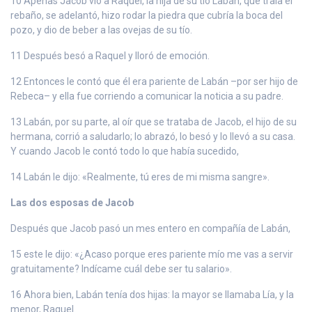
10 Apenas Jacob vio a Raquel, la hija de su tío Labán, que traía el
rebaño, se adelantó, hizo rodar la piedra que cubría la boca del
pozo, y dio de beber a las ovejas de su tío.
11 Después besó a Raquel y lloró de emoción.
12 Entonces le contó que él era pariente de Labán –por ser hijo de
Rebeca– y ella fue corriendo a comunicar la noticia a su padre.
13 Labán, por su parte, al oír que se trataba de Jacob, el hijo de su
hermana, corrió a saludarlo; lo abrazó, lo besó y lo llevó a su casa.
Y cuando Jacob le contó todo lo que había sucedido,
14 Labán le dijo: «Realmente, tú eres de mi misma sangre».
Las dos esposas de Jacob
Después que Jacob pasó un mes entero en compañía de Labán,
15 este le dijo: «¿Acaso porque eres pariente mío me vas a servir
gratuitamente? Indícame cuál debe ser tu salario».
16 Ahora bien, Labán tenía dos hijas: la mayor se llamaba Lía, y la
menor, Raquel.