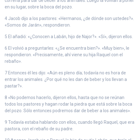
correrla para dar de beber a los animales. Luego la volvían a poner
en su lugar, sobre la boca del pozo.
4 Jacob dijo a los pastores: «Hermanos, ¿de dónde son ustedes?».
«Somos de Jarán», respondieron.
5 El añadió: «¿Conocen a Labán, hijo de Najor?». «Sí», dijeron ellos.
6 El volvió a preguntarles: «¿Se encuentra bien?». «Muy bien», le
respondieron. «Precisamente, ahí viene su hija Raquel con el
rebaño».
7 Entonces él les dijo: «Aún es pleno día; todavía no es hora de
entrar los animales. ¿Por qué no les dan de beber y los llevan a
pastar?».
8 «No podemos hacerlo, dijeron ellos, hasta que no se reúnan
todos los pastores y hagan rodar la piedra que está sobre la boca
del pozo. Sólo entonces podremos dar de beber a los animales».
9 Todavía estaba hablando con ellos, cuando llegó Raquel, que era
pastora, con el rebaño de su padre.