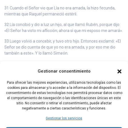
31 Cuando el Señor vio que Lía no era amada, la hizo fecunda,
mientras que Raquel permaneció estéril.
32 Lía concibió y dio a luz un hijo, al que llamó Rubén, porque dijo:
«El Señor ha visto mi aflicción; ahora sí que mi esposo me amará».
33 Luego volvió a concebir, y tuvo otro hijo. Entonces exclamó: «El
Señor se dio cuenta de que yo no era amada, y por eso me dio
también a este». Y lo llamó Simeón.
34 Después concibió una vez más, y cuando dio a luz, dijo: «Ahora
mi marido sentirá afecto por mí, porque le he dado tres hijos». Por
Gestionar consentimiento
eso lo llamó Leví.
Para ofrecer las mejores experiencias, utilizamos tecnologías como las
35 Finalmente, volvió a concebir y a tener un hijo. Entonces
cookies para almacenar y/o acceder a la información del dispositivo. El
exclamó: «Esta vez alabaré al Señor», y lo llamó Judá. Después
consentimiento de estas tecnologías nos permitirá procesar datos como
dejó de tener hijos.
el comportamiento de navegación o las identificaciones únicas en este
sitio. No consentir o retirar el consentimiento, puede afectar
negativamente a ciertas características y funciones.
Capítulo Anterior
Capítulo Siguiente
Gestionar los servicios