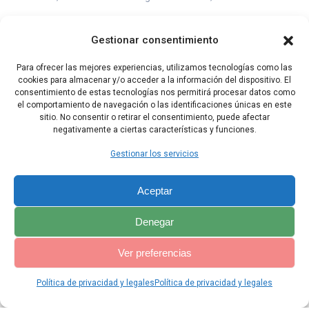
16 por eso, así habla el Señor: Yo extiendo mi mano contra los
filisteos; extirparé a los quereteos y haré perecer al resto de los
Gestionar consentimiento
que habitan la costa del mar.
Para ofrecer las mejores experiencias, utilizamos tecnologías como las
17 Ejecutaré contra ellos terribles venganzas, castigándolos
cookies para almacenar y/o acceder a la información del dispositivo. El
furiosamente; y cuando ejecute mi venganza contra ellos, sabrán
consentimiento de estas tecnologías nos permitirá procesar datos como
que yo soy el Señor.
el comportamiento de navegación o las identificaciones únicas en este
sitio. No consentir o retirar el consentimiento, puede afectar
negativamente a ciertas características y funciones.
Capítulo Anterior
Capítulo Siguiente
Gestionar los servicios
Aceptar
Denegar
Ver preferencias
Política de privacidad y legales
Política de privacidad y legales