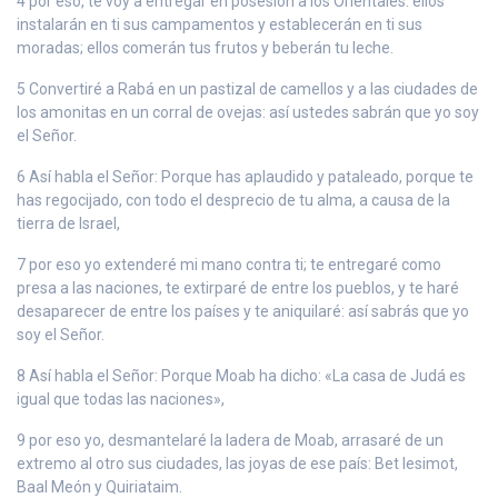
4 por eso, te voy a entregar en posesión a los Orientales: ellos
instalarán en ti sus campamentos y establecerán en ti sus
moradas; ellos comerán tus frutos y beberán tu leche.
5 Convertiré a Rabá en un pastizal de camellos y a las ciudades de
los amonitas en un corral de ovejas: así ustedes sabrán que yo soy
el Señor.
6 Así habla el Señor: Porque has aplaudido y pataleado, porque te
has regocijado, con todo el desprecio de tu alma, a causa de la
tierra de Israel,
7 por eso yo extenderé mi mano contra ti; te entregaré como
presa a las naciones, te extirparé de entre los pueblos, y te haré
desaparecer de entre los países y te aniquilaré: así sabrás que yo
soy el Señor.
8 Así habla el Señor: Porque Moab ha dicho: «La casa de Judá es
igual que todas las naciones»,
9 por eso yo, desmantelaré la ladera de Moab, arrasaré de un
extremo al otro sus ciudades, las joyas de ese país: Bet Iesimot,
Baal Meón y Quiriataim.