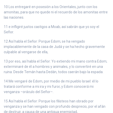
10 Los entregaré en posesión a los Orientales, junto con los
amonitas, para que no quede ni el recuerdo de los amonitas entre
las naciones.
11 e infligiré justos castigos a Moab; así sabrán que yo soy el
Señor.
12 Así habla el Señor: Porque Edom; se ha vengado
implacablemente de la casa de Judá y se ha hecho gravemente
culpable al vengarse de ella,
13 por eso, así habla el Señor: Yo extiendo mi mano contra Edom;
exterminaré de él a hombres y animales, y lo convertiré en una
ruina. Desde Temán hasta Dedán, todos caerán bajo la espada.
14 Me vengaré de Edom, por medio de mi pueblo Israel: él lo
tratará conforme a mi ira y mi furor, y Edom conocerá mi
venganza –oráculo del Señor–.
15 Así habla el Señor: Porque los filisteos han obrado por
venganza y se han vengado con profundo desprecio, por el afán
de destruir, a causa de una antigua enemistad,