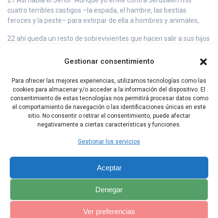
cuatro terribles castigos –la espada, el hambre, las bestias
feroces y la peste– para extirpar de ella a hombres y animales,
22 ahí queda un resto de sobrevivientes que hacen salir a sus hijos
y a sus hijas y vienen adonde están ustedes. Ustedes verán su
mala conducta y sus obras, y se consolarán de la desgracia que
Gestionar consentimiento
atraje sobre Jerusalén, de todo lo que mandé contra ella.
Para ofrecer las mejores experiencias, utilizamos tecnologías como las
23 Ellos los consolarán, porque ustedes verán su mala conducta y
cookies para almacenar y/o acceder a la información del dispositivo. El
sus obras, y así sabrán que no sin motivo hice todo esto en la
consentimiento de estas tecnologías nos permitirá procesar datos como
ciudad –oráculo del Señor–.
el comportamiento de navegación o las identificaciones únicas en este
sitio. No consentir o retirar el consentimiento, puede afectar
negativamente a ciertas características y funciones.
Capítulo Anterior
Capítulo Siguiente
Gestionar los servicios
Aceptar
Denegar
Ver preferencias