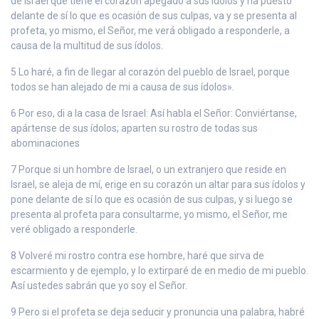
de Israel que tiene el corazón apegado a sus ídolos y ha puesto
delante de sí lo que es ocasión de sus culpas, va y se presenta al
profeta, yo mismo, el Señor, me verá obligado a responderle, a
causa de la multitud de sus ídolos.
5 Lo haré, a fin de llegar al corazón del pueblo de Israel, porque
todos se han alejado de mi a causa de sus ídolos».
6 Por eso, di a la casa de Israel: Así habla el Señor: Conviértanse,
apártense de sus ídolos; aparten su rostro de todas sus
abominaciones
7 Porque si un hombre de Israel, o un extranjero que reside en
Israel, se aleja de mí, erige en su corazón un altar para sus ídolos y
pone delante de sí lo que es ocasión de sus culpas, y si luego se
presenta al profeta para consultarme, yo mismo, el Señor, me
veré obligado a responderle.
8 Volveré mi rostro contra ese hombre, haré que sirva de
escarmiento y de ejemplo, y lo extirparé de en medio de mi pueblo.
Así ustedes sabrán que yo soy el Señor.
9 Pero si el profeta se deja seducir y pronuncia una palabra, habré