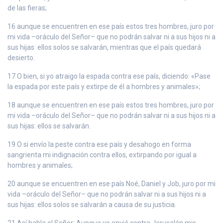
de las fieras;
16 aunque se encuentren en ese país estos tres hombres, juro por
mi vida –oráculo del Señor– que no podrán salvar ni a sus hijos ni a
sus hijas: ellos solos se salvarán, mientras que el país quedará
desierto.
17 O bien, si yo atraigo la espada contra ese país, diciendo: «Pase
la espada por este país y extirpe de él a hombres y animales»;
18 aunque se encuentren en ese país estos tres hombres, juro por
mi vida –oráculo del Señor– que no podrán salvar ni a sus hijos ni a
sus hijas: ellos se salvarán.
19 O si envío la peste contra ese país y desahogo en forma
sangrienta mi indignación contra ellos, extirpando por igual a
hombres y animales;
20 aunque se encuentren en ese país Noé, Daniel y Job, juro por mi
vida –oráculo del Señor– que no podrán salvar ni a sus hijos ni a
sus hijas: ellos solos se salvarán a causa de su justicia.
21 Así habla el Señor: Aunque yo envié contra Jerusalén mis