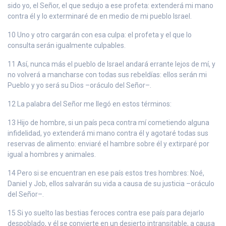
sido yo, el Señor, el que sedujo a ese profeta: extenderá mi mano
contra él y lo exterminaré de en medio de mi pueblo Israel.
10 Uno y otro cargarán con esa culpa: el profeta y el que lo
consulta serán igualmente culpables.
11 Así, nunca más el pueblo de Israel andará errante lejos de mí, y
no volverá a mancharse con todas sus rebeldías: ellos serán mi
Pueblo y yo será su Dios –oráculo del Señor–.
12 La palabra del Señor me llegó en estos términos:
13 Hijo de hombre, si un país peca contra mí cometiendo alguna
infidelidad, yo extenderá mi mano contra él y agotaré todas sus
reservas de alimento: enviaré el hambre sobre él y extirparé por
igual a hombres y animales.
14 Pero si se encuentran en ese país estos tres hombres: Noé,
Daniel y Job, ellos salvarán su vida a causa de su justicia –oráculo
del Señor–.
15 Si yo suelto las bestias feroces contra ese país para dejarlo
despoblado, y él se convierte en un desierto intransitable, a causa