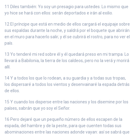
11 Diles también: Yo soy un presagio para ustedes. Lo mismo que
yo hice se hará con ellos: serán deportados e irán al exilio.
12 El príncipe que está en medio de ellos cargará el equipaje sobre
sus espaldas durante la noche, y saldrá por el boquete que abrirán
en el muro para hacerlo salir; y él se cubrirá el rostro, para no ver el
país.
13 Yo tenderé mi red sobre él y él quedará preso en mi trampa. Lo
llevará a Babilonia, la tierra de los caldeos, pero no la verá y morirá
allí.
14 Y a todos los que lo rodean, a su guardia y a todas sus tropas,
los dispersaré a todos los vientos y desenvainaré la espada detrás
de ellos.
15 Y cuando los disperse entre las naciones y los disemine por los
países, sabrán que yo soy el Señor.
16 Pero dejaré que un pequeño número de ellos escapen de la
espada, del hambre y de la peste, para que cuenten todas sus
abominaciones entre las naciones adonde vayan: así se sabrá que