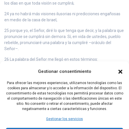
los días en que toda visión se cumplirá;
24 ya no habrá más visiones ilusorias ni predicciones engañosas
en medio de la casa de Israel,
25 porque yo, el Señor, diré lo que tenga que decir, y la palabra que
pronuncie se cumplirá sin demora. Sí, en vida de ustedes, pueblo
rebelde, pronunciaré una palabra y la cumpliré –oráculo del
Señor–.
26 La palabra del Señor me llegó en estos términos:
27 Hijo de hombre, el pueblo de Israel dice: «Las visiones que este
Gestionar consentimiento
tiene van para largo; él profetiza para un futuro lejano».
Para ofrecer las mejores experiencias, utilizamos tecnologías como las
28 Por eso, diles: Así habla el Señor: En adelante, todas mis
cookies para almacenar y/o acceder a la información del dispositivo. El
palabras se cumplirán sin demora; lo que yo diga se realizará –
consentimiento de estas tecnologías nos permitirá procesar datos como
oráculo del Señor–.
el comportamiento de navegación o las identificaciones únicas en este
sitio. No consentir o retirar el consentimiento, puede afectar
negativamente a ciertas características y funciones.
Capítulo Anterior
Capítulo Siguiente
Gestionar los servicios