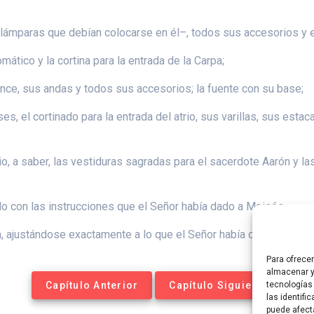
;
lámparas que debían colocarse en él–, todos sus accesorios y el
romático y la cortina para la entrada de la Carpa;
once, sus andas y todos sus accesorios; la fuente con su base;
s, el cortinado para la entrada del atrio, sus varillas, sus estac
ario, a saber, las vestiduras sagradas para el sacerdote Aarón y l
rdo con las instrucciones que el Señor había dado a Moisés.
 ajustándose exactamente a lo que el Señor había ordenado, los
Para ofrece
almacenar y
Capítulo Anterior
Capítulo Siguiente
tecnologías
las identifi
puede afect