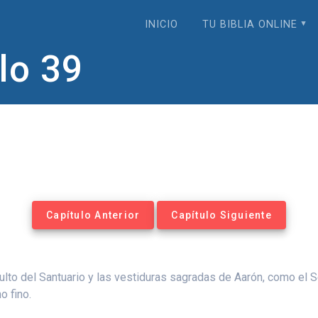
INICIO
TU BIBLIA ONLINE
lo 39
Capítulo Anterior
Capítulo Siguiente
 culto del Santuario y las vestiduras sagradas de Aarón, como el 
o fino.