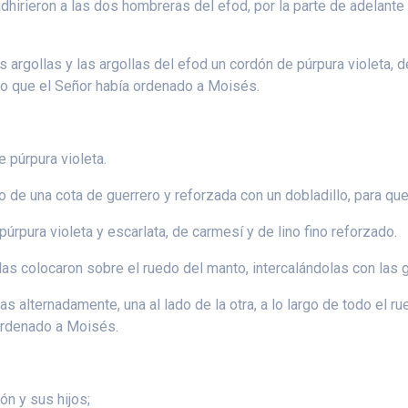
dhirieron a las dos hombreras del efod, por la parte de adelante y
s argollas y las argollas del efod un cordón de púrpura violeta, 
lo que el Señor había ordenado a Moisés.
 púrpura violeta.
lo de una cota de guerrero y reforzada con un dobladillo, para qu
rpura violeta y escarlata, de carmesí y de lino fino reforzado.
las colocaron sobre el ruedo del manto, intercalándolas con las 
 alternadamente, una al lado de la otra, a lo largo de todo el r
ordenado a Moisés.
ón y sus hijos;