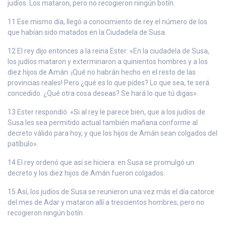
judíos. Los mataron, pero no recogieron ningún botín.
11 Ese mismo día, llegó a conocimiento de rey el número de los
que habían sido matados en la Ciudadela de Susa.
12 El rey dijo entonces a la reina Ester: «En la ciudadela de Susa,
los judíos mataron y exterminaron a quinientos hombres y a los
diez hijos de Amán. ¡Qué no habrán hecho en el resto de las
provincias reales! Pero ¿qué es lo que pides? Lo que sea, te será
concedido. ¿Qué otra cosa deseas? Se hará lo que tú digas».
13 Ester respondió: «Si al rey le parece bien, que a los judíos de
Susa les sea permitido actual también mañana conforme al
decreto válido para hoy, y que los hijos de Amán sean colgados del
patíbulo».
14 El rey ordenó que así se hiciera: en Susa se promulgó un
decreto y los diez hijos de Amán fueron colgados.
15 Así, los judíos de Susa se reunieron una vez más el día catorce
del mes de Adar y mataron allí a trescientos hombres, pero no
recogieron ningún botín.