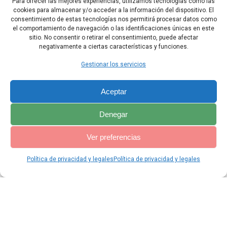
Para ofrecer las mejores experiencias, utilizamos tecnologías como las
cookies para almacenar y/o acceder a la información del dispositivo. El
32 Así, la orden de Ester confirmó la institución de los «Purím», y
consentimiento de estas tecnologías nos permitirá procesar datos como
esto quedó consignado por escrito.
el comportamiento de navegación o las identificaciones únicas en este
sitio. No consentir o retirar el consentimiento, puede afectar
negativamente a ciertas características y funciones.
Capítulo Anterior
Capítulo Siguiente
Gestionar los servicios
Aceptar
Denegar
Ver preferencias
Política de privacidad y legales
Política de privacidad y legales
© 2026 Catequesis Online. Construido utilizando WordPress y el
Materialis Theme