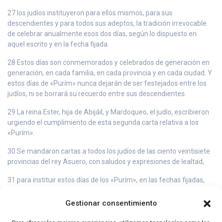
27 los judíos instituyeron para ellos mismos, para sus
descendientes y para todos sus adeptos, la tradición irrevocable
de celebrar anualmente esos dos días, según lo dispuesto en
aquel escrito y en la fecha fijada.
28 Estos días son conmemorados y celebrados de generación en
generación, en cada familia, en cada provincia y en cada ciudad. Y
estos días de «Purím» nunca dejarán de ser festejados entre los
judíos, ni se borrará su recuerdo entre sus descendientes.
29 La reina Ester, hija de Abijáil, y Mardoqueo, el judío, escribieron
urgiendo el cumplimiento de esta segunda carta relativa a los
«Purím».
30 Se mandaron cartas a todos los judíos de las ciento veintisiete
provincias del rey Asuero, con saludos y expresiones de lealtad,
31 para instituir estos días de los «Purím», en las fechas fijadas,
como lo habían ordenado Mardoqueo, el judío, y la reina Ester, y
como lo habían establecido para sí mismos y para sus
Gestionar consentimiento
descendientes, con algunas cláusulas sobre ayunos y
lamentaciones.