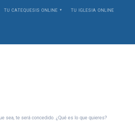
TU CATEQUESIS ONLINE
TU IGLESIA ONLINE
 que sea, te será concedido. ¿Qué es lo que quieres?