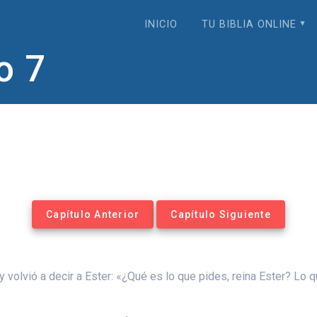
INICIO
TU BIBLIA ONLINE
o 7
Capítulo Anterior
Capítulo Siguiente
.
y volvió a decir a Ester: «¿Qué es lo que pides, reina Ester? Lo