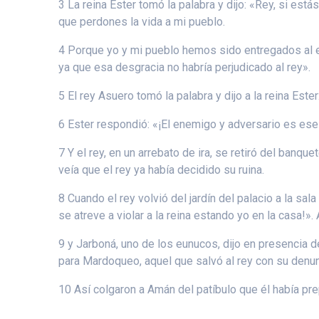
3 La reina Ester tomó la palabra y dijo: «Rey, si es
que perdones la vida a mi pueblo.
4 Porque yo y mi pueblo hemos sido entregados al ex
ya que esa desgracia no habría perjudicado al rey».
5 El rey Asuero tomó la palabra y dijo a la reina Es
6 Ester respondió: «¡El enemigo y adversario es ese
7 Y el rey, en un arrebato de ira, se retiró del banqu
veía que el rey ya había decidido su ruina.
8 Cuando el rey volvió del jardín del palacio a la s
se atreve a violar a la reina estando yo en la casa!»
9 y Jarboná, uno de los eunucos, dijo en presencia d
para Mardoqueo, aquel que salvó al rey con su denunci
10 Así colgaron a Amán del patíbulo que él había pre