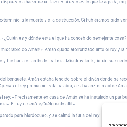
tás dispuesto a hacerme un favor y si esto es lo que te agrada, m
terminio, a la muerte y a la destrucción. Si hubiéramos sido v
ter: «¿Quién es y dónde está el que ha concebido semejante cosa?
 miserable de Amán!». Amán quedó aterrorizado ante el rey y la r
ete y fue hacia el jardín del palacio. Mientras tanto, Amán se quedó
ala del banquete, Amán estaba tendido sobre el diván donde se rec
. Apenas el rey pronunció esta palabra, se abalanzaron sobre Amán
el rey: «Precisamente en casa de Amán se ha instalado un patíbu
a». El rey ordenó: «¡Cuélguenlo allí!».
parado para Mardoqueo, y se calmó la furia del rey.
Para ofrece