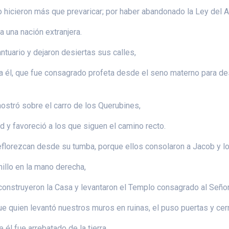
 hicieron más que prevaricar; por haber abandonado la Ley del 
a una nación extranjera.
tuario y dejaron desiertas sus calles,
 a él, que fue consagrado profeta desde el seno materno para des
mostró sobre el carro de los Querubines,
 y favoreció a los que siguen el camino recto.
lorezcan desde su tumba, porque ellos consolaron a Jacob y lo l
illo en la mano derecha,
construyeron la Casa y levantaron el Templo consagrado al Señor,
 quien levantó nuestros muros en ruinas, el puso puertas y cer
 él fue arrebatado de la tierra.