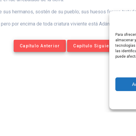
 sus hermanos, sostén de su pueblo; sus huesos fueron tratado
pero por encima de toda criatura viviente está Adán.
Para ofrece
almacenar y
Capítulo Anterior
Capítulo Siguiente
tecnologías
las identifi
puede afect
A
tequesis Online. Construido utilizando WordPress y el
Materia