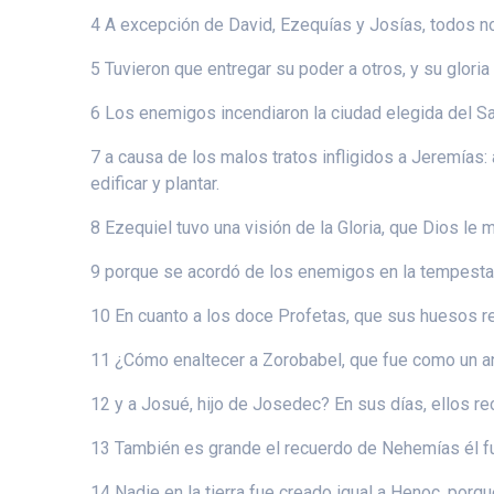
4 A excepción de David, Ezequías y Josías, todos no
5 Tuvieron que entregar su poder a otros, y su gloria 
6 Los enemigos incendiaron la ciudad elegida del San
7 a causa de los malos tratos infligidos a Jeremías:
edificar y plantar.
8 Ezequiel tuvo una visión de la Gloria, que Dios le 
9 porque se acordó de los enemigos en la tempestad
10 En cuanto a los doce Profetas, que sus huesos ref
11 ¿Cómo enaltecer a Zorobabel, que fue como un an
12 y a Josué, hijo de Josedec? En sus días, ellos re
13 También es grande el recuerdo de Nehemías él fue
14 Nadie en la tierra fue creado igual a Henoc, porque