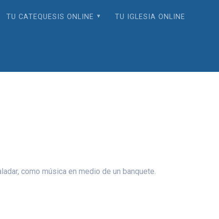
TU CATEQUESIS ONLINE
TU IGLESIA ONLINE
paladar, como música en medio de un banquete.