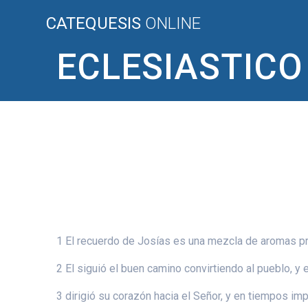
Saltar
CATEQUESIS
ONLINE
al
contenido
ECLESIASTICO 
1 El recuerdo de Josías es una mezcla de aromas pre
2 El siguió el buen camino convirtiendo al pueblo, y
3 dirigió su corazón hacia el Señor, y en tiempos imp