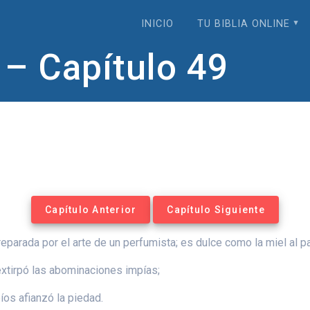
INICIO
TU BIBLIA ONLINE
– Capítulo 49
Capítulo Anterior
Capítulo Siguiente
parada por el arte de un perfumista; es dulce como la miel al 
 extirpó las abominaciones impías;
íos afianzó la piedad.