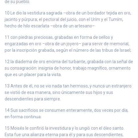
de su pueblo.
10 Le dio la vestidura sagrada –obra de un bordador tejida en oro,
jacinto y púrpura; el pectoral del juicio, con el Urím y el Tumím,
hecho de hilo escarlata –obra de un artesano–
11 con piedras preciosas, grabadas en forma de sellos y
engarzadas en oro –obra de un joyero– para servir de memorial,
por la inscripción grabada, según el número de las tribus de Israel;
12 la diadema de oro encima del turbante, grabada con la señal de
su consagración: insignia de honor, trabajo magnífico, ornamento
que es un placer para la vista.
13 Antes de él, no se vio nada tan hermoso, y nunca un extranjero
se vistió de esa manera, sino únicamente sus hijos y sus
descendientes para siempre.
14 Sus sacrificios se consumen enteramente, dos veces por día,
en forma continua.
15 Moisés le confirió la investidura y lo ungió con el óleo santo.
Esta fue una alianza eterna para él y para sus descendientes,