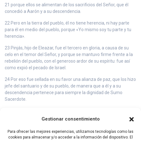
21 porque ellos se alimentan de los sacrificios del Señor, que él
concedió a Aarón y a su descendencia.
22 Pero en la tierra del pueblo, él no tiene herencia, ni hay parte
para él en medio del pueblo, porque «Yo mismo soy tu parte y tu
herencia».
23 Pinjás, hijo de Eleazar, fue el tercero en gloria, a causa de su
celo en el temor del Señor, y porque se mantuvo firme frente a la
rebelión del pueblo, con el generoso ardor de su espíritu: fue así
como expió el pecado de Israel.
24 Por eso fue sellada en su favor una alianza de paz, que los hizo
jefe del santuario y de su pueblo, de manera que a él y a su
descendencia pertenece para siempre la dignidad de Sumo
Sacerdote.
25 Hubo también una alianza con David, hijo de Jesé, de la tribu de
Judá; pero esa herencia real pasa del padre a uno solo de sus
Gestionar consentimiento
hijos, mientras que la de Aarón pasa a toda su descendencia.
Para ofrecer las mejores experiencias, utilizamos tecnologías como las
26 Que el Señor ponga sabiduría en sus corazones para juzgar a
cookies para almacenar y/o acceder a la información del dispositivo. El