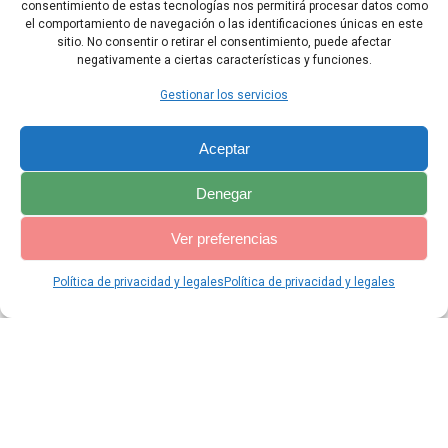
su pueblo con justicia, a fin de que no desaparezca su felicidad ni
consentimiento de estas tecnologías nos permitirá procesar datos como
su gloria por todas las generaciones.
el comportamiento de navegación o las identificaciones únicas en este
sitio. No consentir o retirar el consentimiento, puede afectar
negativamente a ciertas características y funciones.
Capítulo Anterior
Capítulo Siguiente
Gestionar los servicios
Aceptar
Denegar
Ver preferencias
Política de privacidad y legales
Política de privacidad y legales
© 2026 Catequesis Online. Construido utilizando WordPress y el
Materialis Theme