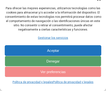
33 aún derramaré la enseñanza como una profecía y la dejaré
para las generaciones futuras.
Para ofrecer las mejores experiencias, utilizamos tecnologías como las
cookies para almacenar y/o acceder a la información del dispositivo. El
34 Porque yo no he trabajado sólo para mí, sino para todos los que
consentimiento de estas tecnologías nos permitirá procesar datos como
buscan la sabiduría.
el comportamiento de navegación o las identificaciones únicas en este
sitio. No consentir o retirar el consentimiento, puede afectar
negativamente a ciertas características y funciones.
Capítulo Anterior
Capítulo Siguiente
Gestionar los servicios
Aceptar
Denegar
Ver preferencias
Política de privacidad y legales
Política de privacidad y legales