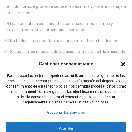
28 Todo hombre prudente conoce la sabiduría y rinde homenaje al
que la encuentra.
29 Los que hablan con sensatez son sabios ellos mismos y
derraman como lluvia proverbios acertados
30 No te dejes guiar por tus pasiones, sino refrena tus deseos.
31 Si cedes a los impulsos de la pasión, ella hará de ti la irrisión de
tus enemigos.
Gestionar consentimiento
32 Que tu alegría no consista en darte todos los gustos ni te
endeudes para pagar lo que ellos cuestan.
Para ofrecer las mejores experiencias, utilizamos tecnologías como las
cookies para almacenar y/o acceder a la información del dispositivo. El
33 No te empobrezcas yendo de fiesta con dinero prestado,
consentimiento de estas tecnologías nos permitirá procesar datos como
cuando no tienes nada en el bolsillo.
el comportamiento de navegación o las identificaciones únicas en este
sitio. No consentir o retirar el consentimiento, puede afectar
negativamente a ciertas características y funciones.
Capítulo Anterior
Capítulo Siguiente
Gestionar los servicios
Aceptar