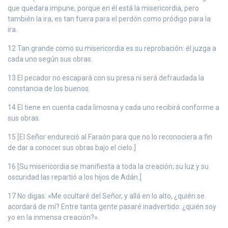
que quedara impune, porque en él está la misericordia, pero
también la ira, es tan fuera para el perdón como pródigo para la
ira.
12 Tan grande como su misericordia es su reprobación: él juzga a
cada uno según sus obras.
13 El pecador no escapará con su presa ni será defraudada la
constancia de los buenos.
14 El tiene en cuenta cada limosna y cada uno recibirá conforme a
sus obras.
15 [El Señor endureció al Faraón para que no lo reconociera a fin
de dar a conocer sus obras bajo el cielo.]
16 [Su misericordia se manifiesta a toda la creación; su luz y su
oscuridad las repartió a los hijos de Adán.]
17 No digas: «Me ocultaré del Señor, y allá en lo alto, ¿quién se
acordará de mí? Entre tanta gente pasaré inadvertido: ¿quién soy
yo en la inmensa creación?».