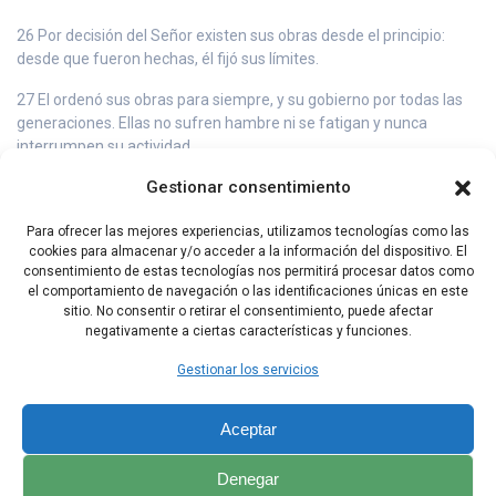
26 Por decisión del Señor existen sus obras desde el principio:
desde que fueron hechas, él fijó sus límites.
27 El ordenó sus obras para siempre, y su gobierno por todas las
generaciones. Ellas no sufren hambre ni se fatigan y nunca
interrumpen su actividad.
Gestionar consentimiento
28 No se chocan unas contra otras y jamás desobedecen a su
palabra.
Para ofrecer las mejores experiencias, utilizamos tecnologías como las
29 Luego el Señor fijó sus ojos en la tierra y la colmó de sus bienes.
cookies para almacenar y/o acceder a la información del dispositivo. El
consentimiento de estas tecnologías nos permitirá procesar datos como
30 La cubrió con toda clase de vivientes y todos volverán a ella.
el comportamiento de navegación o las identificaciones únicas en este
sitio. No consentir o retirar el consentimiento, puede afectar
negativamente a ciertas características y funciones.
Capítulo Anterior
Capítulo Siguiente
Gestionar los servicios
Aceptar
Denegar