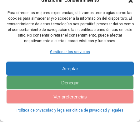
Gestionar consentimiento
vida, como ahora sucede.
Para ofrecer las mejores experiencias, utilizamos tecnologías como las
25 Y esta será nuestra justicia: observar y poner en práctica todos
cookies para almacenar y/o acceder a la información del dispositivo. El
estos mandamientos delante del Señor, nuestro Dios, como él nos
consentimiento de estas tecnologías nos permitirá procesar datos como
lo ordenó».
el comportamiento de navegación o las identificaciones únicas en este
sitio. No consentir o retirar el consentimiento, puede afectar
negativamente a ciertas características y funciones.
Capítulo Anterior
Capítulo Siguiente
Gestionar los servicios
Aceptar
Denegar
Ver preferencias
Política de privacidad y legales
Política de privacidad y legales