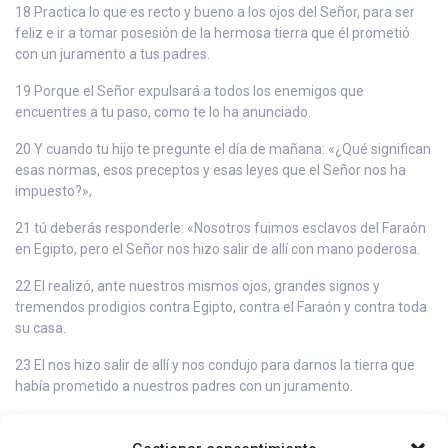
18 Practica lo que es recto y bueno a los ojos del Señor, para ser
feliz e ir a tomar posesión de la hermosa tierra que él prometió
con un juramento a tus padres.
19 Porque el Señor expulsará a todos los enemigos que
encuentres a tu paso, como te lo ha anunciado.
20 Y cuando tu hijo te pregunte el día de mañana: «¿Qué significan
esas normas, esos preceptos y esas leyes que el Señor nos ha
impuesto?»,
21 tú deberás responderle: «Nosotros fuimos esclavos del Faraón
en Egipto, pero el Señor nos hizo salir de allí con mano poderosa.
22 El realizó, ante nuestros mismos ojos, grandes signos y
tremendos prodigios contra Egipto, contra el Faraón y contra toda
su casa.
23 El nos hizo salir de allí y nos condujo para darnos la tierra que
había prometido a nuestros padres con un juramento.
24 El Señor nos ordenó practicar todos estos preceptos y temerlo
a él, para que siempre fuéramos felices y para conservamos la