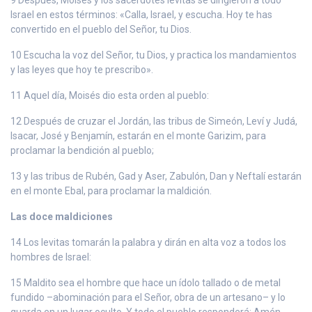
Israel en estos términos: «Calla, Israel, y escucha. Hoy te has
convertido en el pueblo del Señor, tu Dios.
10 Escucha la voz del Señor, tu Dios, y practica los mandamientos
y las leyes que hoy te prescribo».
11 Aquel día, Moisés dio esta orden al pueblo:
12 Después de cruzar el Jordán, las tribus de Simeón, Leví y Judá,
Isacar, José y Benjamín, estarán en el monte Garizim, para
proclamar la bendición al pueblo;
13 y las tribus de Rubén, Gad y Aser, Zabulón, Dan y Neftalí estarán
en el monte Ebal, para proclamar la maldición.
Las doce maldiciones
14 Los levitas tomarán la palabra y dirán en alta voz a todos los
hombres de Israel:
15 Maldito sea el hombre que hace un ídolo tallado o de metal
fundido –abominación para el Señor, obra de un artesano– y lo
guarda en un lugar oculto. Y todo el pueblo responderá: Amén.