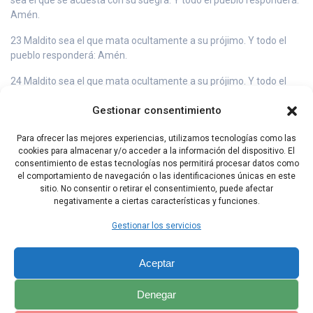
Amén.
23 Maldito sea el que mata ocultamente a su prójimo. Y todo el
pueblo responderá: Amén.
24 Maldito sea el que mata ocultamente a su prójimo. Y todo el
pueblo responderá: Amén.
Gestionar consentimiento
25 Maldito sea el que se deja sobornar para quitar la vida a un
inocente: Y todo el pueblo responderá: Amén.
Para ofrecer las mejores experiencias, utilizamos tecnologías como las
cookies para almacenar y/o acceder a la información del dispositivo. El
26 Maldito sea el que no respeta ni cumple las palabras de esta
consentimiento de estas tecnologías nos permitirá procesar datos como
Ley. Y todo el pueblo responderá: Amén.
el comportamiento de navegación o las identificaciones únicas en este
sitio. No consentir o retirar el consentimiento, puede afectar
negativamente a ciertas características y funciones.
Capítulo Anterior
Capítulo Siguiente
Gestionar los servicios
Aceptar
Denegar