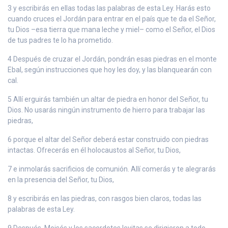
3 y escribirás en ellas todas las palabras de esta Ley. Harás esto
cuando cruces el Jordán para entrar en el país que te da el Señor,
tu Dios –esa tierra que mana leche y miel– como el Señor, el Dios
de tus padres te lo ha prometido.
4 Después de cruzar el Jordán, pondrán esas piedras en el monte
Ebal, según instrucciones que hoy les doy, y las blanquearán con
cal.
5 Allí erguirás también un altar de piedra en honor del Señor, tu
Dios. No usarás ningún instrumento de hierro para trabajar las
piedras,
6 porque el altar del Señor deberá estar construido con piedras
intactas. Ofrecerás en él holocaustos al Señor, tu Dios,
7 e inmolarás sacrificios de comunión. Allí comerás y te alegrarás
en la presencia del Señor, tu Dios,
8 y escribirás en las piedras, con rasgos bien claros, todas las
palabras de esta Ley.
9 Después, Moisés y los sacerdotes levitas se dirigieron a todo