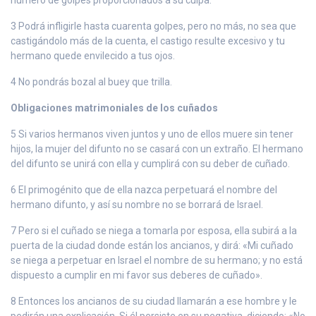
3 Podrá infligirle hasta cuarenta golpes, pero no más, no sea que
castigándolo más de la cuenta, el castigo resulte excesivo y tu
hermano quede envilecido a tus ojos.
4 No pondrás bozal al buey que trilla.
Obligaciones matrimoniales de los cuñados
5 Si varios hermanos viven juntos y uno de ellos muere sin tener
hijos, la mujer del difunto no se casará con un extraño. El hermano
del difunto se unirá con ella y cumplirá con su deber de cuñado.
6 El primogénito que de ella nazca perpetuará el nombre del
hermano difunto, y así su nombre no se borrará de Israel.
7 Pero si el cuñado se niega a tomarla por esposa, ella subirá a la
puerta de la ciudad donde están los ancianos, y dirá: «Mi cuñado
se niega a perpetuar en Israel el nombre de su hermano; y no está
dispuesto a cumplir en mi favor sus deberes de cuñado».
8 Entonces los ancianos de su ciudad llamarán a ese hombre y le
pedirán una explicación. Si él persiste en su negativa, diciendo: «No