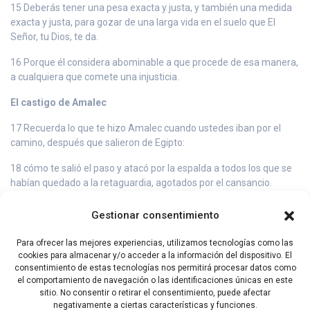
15 Deberás tener una pesa exacta y justa, y también una medida
exacta y justa, para gozar de una larga vida en el suelo que El
Señor, tu Dios, te da.
16 Porque él considera abominable a que procede de esa manera,
a cualquiera que comete una injusticia.
El castigo de Amalec
17 Recuerda lo que te hizo Amalec cuando ustedes iban por el
camino, después que salieron de Egipto:
18 cómo te salió el paso y atacó por la espalda a todos los que se
habían quedado a la retaguardia, agotados por el cansancio.
Entonces tú estabas fatigado y sin fuerzas, pero él no tuvo temor
de Dios.
Gestionar consentimiento
19 Por eso, cuando el Señor, tu Dios, te libre definitivamente de
Para ofrecer las mejores experiencias, utilizamos tecnologías como las
todos los enemigos que están a tu alrededor, en la tierra que él te
cookies para almacenar y/o acceder a la información del dispositivo. El
dará en herencia, borrarás de todas partes el recuerdo de Amalec.
consentimiento de estas tecnologías nos permitirá procesar datos como
¡No lo olvides!
el comportamiento de navegación o las identificaciones únicas en este
sitio. No consentir o retirar el consentimiento, puede afectar
negativamente a ciertas características y funciones.