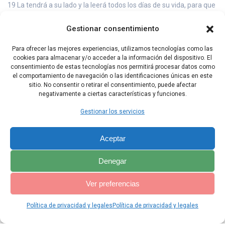
19 La tendrá a su lado y la leerá todos los días de su vida, para que
aprenda a temer al Señor, su Dios, observando todas las palabras
de esta Ley y poniendo en práctica estos preceptos.
Gestionar consentimiento
20 De esa manera, no se sentirá superior a sus hermanos, y no se
Para ofrecer las mejores experiencias, utilizamos tecnologías como las
apartará de estos mandamientos, ni a la derecha ni a la izquierda.
cookies para almacenar y/o acceder a la información del dispositivo. El
Así prolongarán los días de su reinado, él y sus hijos, en medio de
consentimiento de estas tecnologías nos permitirá procesar datos como
Israel.
el comportamiento de navegación o las identificaciones únicas en este
sitio. No consentir o retirar el consentimiento, puede afectar
negativamente a ciertas características y funciones.
Capítulo Anterior
Capítulo Siguiente
Gestionar los servicios
Aceptar
Denegar
Ver preferencias
Política de privacidad y legales
Política de privacidad y legales