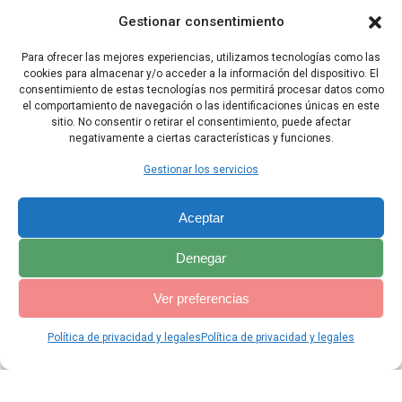
provincia de Babilonia y lo hizo jefe de todos los sabios de
Gestionar consentimiento
Babilonia.
Para ofrecer las mejores experiencias, utilizamos tecnologías como las
49 Daniel rogó al rey que pusiera al frente de la administración de
cookies para almacenar y/o acceder a la información del dispositivo. El
la provincia de Babilonia a Sadrac, Mesac y Abed Negó, y él
consentimiento de estas tecnologías nos permitirá procesar datos como
permaneció en la corte del rey.
el comportamiento de navegación o las identificaciones únicas en este
sitio. No consentir o retirar el consentimiento, puede afectar
negativamente a ciertas características y funciones.
Capítulo Anterior
Capítulo Siguiente
Gestionar los servicios
Aceptar
Denegar
Ver preferencias
Política de privacidad y legales
Política de privacidad y legales