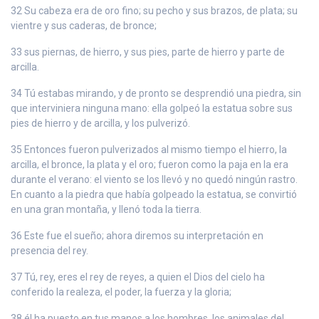
32 Su cabeza era de oro fino; su pecho y sus brazos, de plata; su
vientre y sus caderas, de bronce;
33 sus piernas, de hierro, y sus pies, parte de hierro y parte de
arcilla.
34 Tú estabas mirando, y de pronto se desprendió una piedra, sin
que interviniera ninguna mano: ella golpeó la estatua sobre sus
pies de hierro y de arcilla, y los pulverizó.
35 Entonces fueron pulverizados al mismo tiempo el hierro, la
arcilla, el bronce, la plata y el oro; fueron como la paja en la era
durante el verano: el viento se los llevó y no quedó ningún rastro.
En cuanto a la piedra que había golpeado la estatua, se convirtió
en una gran montaña, y llenó toda la tierra.
36 Este fue el sueño; ahora diremos su interpretación en
presencia del rey.
37 Tú, rey, eres el rey de reyes, a quien el Dios del cielo ha
conferido la realeza, el poder, la fuerza y la gloria;
38 él ha puesto en tus manos a los hombres, los animales del