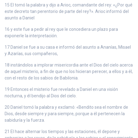
15 El tomó la palabra y dijo a Arioc, comandante del rey: «¿Por qué
este decreto tan perentorio de parte del rey?». Arioc informó del
asunto a Daniel
16 y este fue a pedir al rey que le concediera un plazo para
exponerle la interpretación.
17 Daniel se fue a su casa e informó del asunto a Ananías, Misael
y Azarías, sus compañeros,
18 instándolos a implorar misericordia ante el Dios del cielo acerca
de aquel misterio, a fin de que no los hicieran perecer, a ellos y a él,
con el resto de los sabios de Babilonia.
19 Entonces el misterio fue revelado a Daniel en una visión
nocturna, y él bendijo al Dios del cielo.
20 Daniel tomó la palabra y exclamó: «Bendito sea el nombre de
Dios, desde siempre y para siempre, porque a él pertenecen la
sabiduría y la fuerza.
21 El hace alternar los tiempos y las estaciones, él depone y
entroniza a los reyes, da la sabiduría a los sabios y el conocimiento