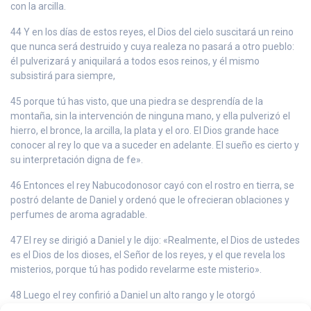
con la arcilla.
44 Y en los días de estos reyes, el Dios del cielo suscitará un reino
que nunca será destruido y cuya realeza no pasará a otro pueblo:
él pulverizará y aniquilará a todos esos reinos, y él mismo
subsistirá para siempre,
45 porque tú has visto, que una piedra se desprendía de la
montaña, sin la intervención de ninguna mano, y ella pulverizó el
hierro, el bronce, la arcilla, la plata y el oro. El Dios grande hace
conocer al rey lo que va a suceder en adelante. El sueño es cierto y
su interpretación digna de fe».
46 Entonces el rey Nabucodonosor cayó con el rostro en tierra, se
postró delante de Daniel y ordenó que le ofrecieran oblaciones y
perfumes de aroma agradable.
47 El rey se dirigió a Daniel y le dijo: «Realmente, el Dios de ustedes
es el Dios de los dioses, el Señor de los reyes, y el que revela los
misterios, porque tú has podido revelarme este misterio».
48 Luego el rey confirió a Daniel un alto rango y le otorgó
numerosos y magníficos regalos. Le dio autoridad sobre toda la