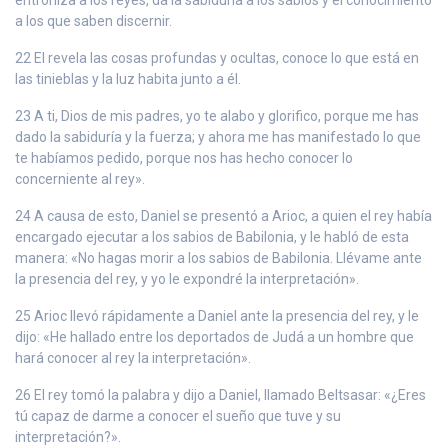
a los que saben discernir.
22 El revela las cosas profundas y ocultas, conoce lo que está en
las tinieblas y la luz habita junto a él.
23 A ti, Dios de mis padres, yo te alabo y glorifico, porque me has
dado la sabiduría y la fuerza; y ahora me has manifestado lo que
te habíamos pedido, porque nos has hecho conocer lo
concerniente al rey».
24 A causa de esto, Daniel se presentó a Arioc, a quien el rey había
encargado ejecutar a los sabios de Babilonia, y le habló de esta
manera: «No hagas morir a los sabios de Babilonia. Llévame ante
la presencia del rey, y yo le expondré la interpretación».
25 Arioc llevó rápidamente a Daniel ante la presencia del rey, y le
dijo: «He hallado entre los deportados de Judá a un hombre que
hará conocer al rey la interpretación».
26 El rey tomó la palabra y dijo a Daniel, llamado Beltsasar: «¿Eres
tú capaz de darme a conocer el sueño que tuve y su
interpretación?».