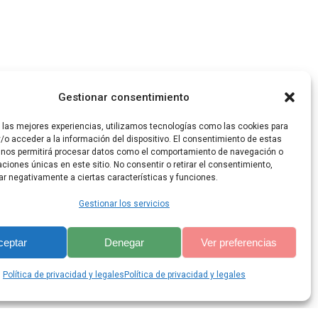
Gestionar consentimiento
todas tus fuerzas, nada ni nadie podrá hacerte
r las mejores experiencias, utilizamos tecnologías como las cookies para
/o acceder a la información del dispositivo. El consentimiento de estas
 nos permitirá procesar datos como el comportamiento de navegación o
caciones únicas en este sitio. No consentir o retirar el consentimiento,
ar negativamente a ciertas características y funciones.
Gestionar los servicios
ceptar
Denegar
Ver preferencias
lis Theme
Política de privacidad y legales
Política de privacidad y legales