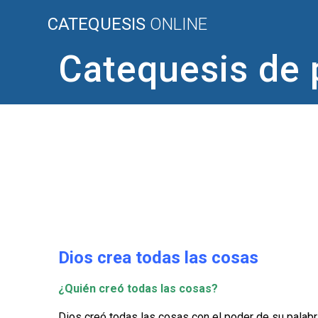
Saltar
CATEQUESIS
ONLINE
al
contenido
Catequesis de 
Dios crea todas las cosas
¿Quién creó todas las cosas?
Dios creó todas las cosas con el poder de su palabra