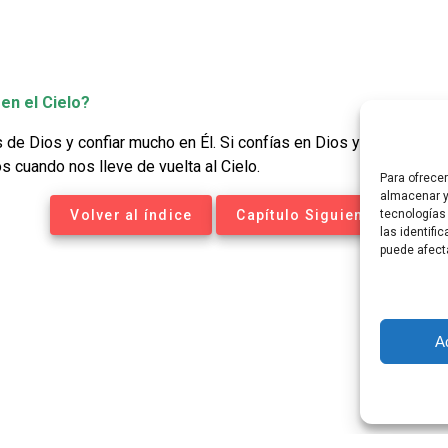
en el Cielo?
 Dios y confiar mucho en Él. Si confías en Dios y lo amas con 
os cuando nos lleve de vuelta al Cielo.
Para ofrece
almacenar y
Volver al índice
Capítulo Siguiente
tecnologías
las identifi
puede afect
A
tequesis Online. Construido utilizando WordPress y el
Materia