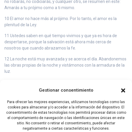
no robarás, no codiciarás, y cualquier otro, se resumen en este:
Amarás a tu prójimo como a ti mismo.
10 El amor no hace más al prójimo. Por lo tanto, el amor es la
plenitud de la Ley.
11 Ustedes saben en qué tiempo vivimos y que ya es hora de
despertarse, porque la salvación está ahora más cerca de
nosotros que cuando abrazamos la fe.
12 La noche está muy avanzada y se acerca el día. Abandonemos
las obras propias de la noche y vistámonos con la armadura de la
luz.
13 Como en pleno día, procedamos dignamente: basta de excesos
en la comida y en la bebida, basta de lujuria y libertinaje, no más
Gestionar consentimiento
peleas ni envidias.
Para ofrecer las mejores experiencias, utilizamos tecnologías como las
14 Por el contrario, revístanse del Señor Jesucristo, y no se
cookies para almacenar y/o acceder a la información del dispositivo. El
preocupen por satisfacer los deseos de la carne.
consentimiento de estas tecnologías nos permitirá procesar datos como
el comportamiento de navegación o las identificaciones únicas en este
sitio. No consentir o retirar el consentimiento, puede afectar
negativamente a ciertas características y funciones.
Capítulo Anterior
Capítulo Siguiente