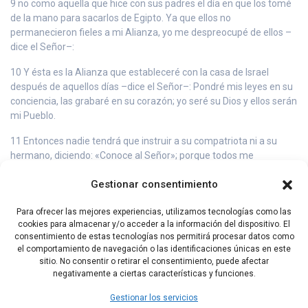
9 no como aquella que hice con sus padres el día en que los tomé
de la mano para sacarlos de Egipto. Ya que ellos no
permanecieron fieles a mi Alianza, yo me despreocupé de ellos –
dice el Señor–:
10 Y ésta es la Alianza que estableceré con la casa de Israel
después de aquellos días –dice el Señor–: Pondré mis leyes en su
conciencia, las grabaré en su corazón; yo seré su Dios y ellos serán
mi Pueblo.
11 Entonces nadie tendrá que instruir a su compatriota ni a su
hermano, diciendo: «Conoce al Señor»; porque todos me
conocerán, desde el más pequeño al más grande.
Gestionar consentimiento
12 Porque yo perdonaré sus iniquidades y no me acordaré más de
sus pecados».
Para ofrecer las mejores experiencias, utilizamos tecnologías como las
cookies para almacenar y/o acceder a la información del dispositivo. El
13 Al hablar de una Nueva Alianza, Dios declara anticuada la
consentimiento de estas tecnologías nos permitirá procesar datos como
primera, y lo que es viejo y anticuado está a punto de desaparecer.
el comportamiento de navegación o las identificaciones únicas en este
sitio. No consentir o retirar el consentimiento, puede afectar
negativamente a ciertas características y funciones.
Capítulo Anterior
Capítulo Siguiente
Gestionar los servicios