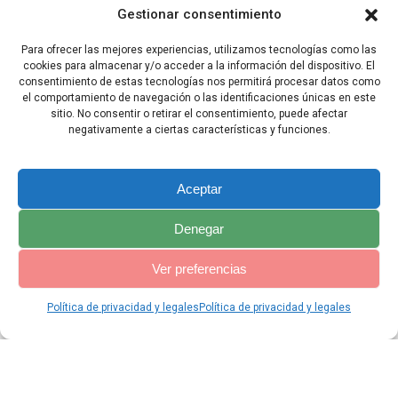
pecado.
Gestionar consentimiento
16 Vayamos, entonces, confiadamente al trono de la gracia, a fin
Para ofrecer las mejores experiencias, utilizamos tecnologías como las
de obtener misericordia y alcanzar la gracia de un auxilio
cookies para almacenar y/o acceder a la información del dispositivo. El
oportuno.
consentimiento de estas tecnologías nos permitirá procesar datos como
el comportamiento de navegación o las identificaciones únicas en este
sitio. No consentir o retirar el consentimiento, puede afectar
negativamente a ciertas características y funciones.
Capítulo Anterior
Capítulo Siguiente
Aceptar
Denegar
Ver preferencias
Política de privacidad y legales
Política de privacidad y legales