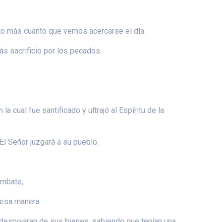
o más cuanto que vemos acercarse el día.
s sacrificio por los pecados.
 cual fue santificado y ultrajó al Espíritu de la
l Señor juzgará a su pueblo.
ombate,
 esa manera.
 despojaran de sus bienes, sabiendo que tenían una