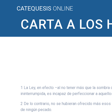
Saltar
CATEQUESIS
ONLINE
al
contenido
CARTA A LOS H
1 La Ley, en efecto –al no tener más que la sombra 
ininterrumpida, es incapaz de perfeccionar a aquello
2 De lo contrario, no se hubieran ofrecido más esos s
de ningún pecado.