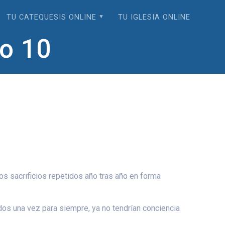
TU CATEQUESIS ONLINE
TU IGLESIA ONLINE
o 10
os sacrificios repetidos año tras año en forma
ados una vez para siempre, ya no tendrían conciencia