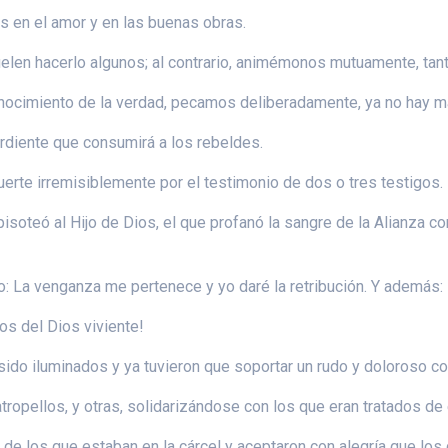
s en el amor y en las buenas obras.
en hacerlo algunos; al contrario, animémonos mutuamente, tant
nocimiento de la verdad, pecamos deliberadamente, ya no hay má
 ardiente que consumirá a los rebeldes.
erte irremisiblemente por el testimonio de dos o tres testigos.
oteó al Hijo de Dios, el que profanó la sangre de la Alianza con la
 La venganza me pertenece y yo daré la retribución. Y además: E
os del Dios viviente!
ido iluminados y ya tuvieron que soportar un rudo y doloroso c
tropellos, y otras, solidarizándose con los que eran tratados de
e los que estaban en la cárcel y aceptaron con alegría que los