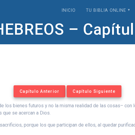
INICIO
TU BIBLIA ONLINE
EBREOS – Capítul
Capítulo Anterior
Capítulo Siguiente
de los bienes futuros y no la misma realidad de las cosas– con l
s que se acercan a Dios.
acrificios, porque los que participan de ellos, al quedar purific