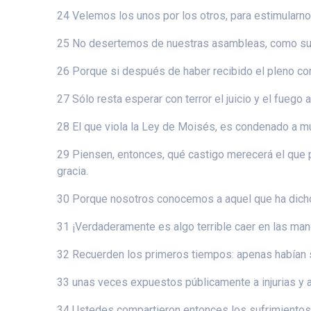
24 Velemos los unos por los otros, para estimularno
25 No desertemos de nuestras asambleas, como suel
26 Porque si después de haber recibido el pleno co
27 Sólo resta esperar con terror el juicio y el fuego
28 El que viola la Ley de Moisés, es condenado a mu
29 Piensen, entonces, qué castigo merecerá el que pis
gracia.
30 Porque nosotros conocemos a aquel que ha dicho:
31 ¡Verdaderamente es algo terrible caer en las man
32 Recuerden los primeros tiempos: apenas habían s
33 unas veces expuestos públicamente a injurias y a
34 Ustedes compartieron entonces los sufrimientos d