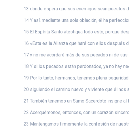
13 donde espera que sus enemigos sean puestos de
14 Y así, mediante una sola oblación, él ha perfeccio
15 El Espíritu Santo atestigua todo esto, porque de
16 «Esta es la Alianza que haré con ellos después de
17 y no me acordaré más de sus pecados ni de sus 
18 Y si los pecados están perdonados, ya no hay nec
19 Por lo tanto, hermanos, tenemos plena seguridad
20 siguiendo el camino nuevo y viviente que él nos a
21 También tenemos un Sumo Sacerdote insigne al fr
22 Acerquémonos, entonces, con un corazón sincero y
23 Mantengamos firmemente la confesión de nuestra