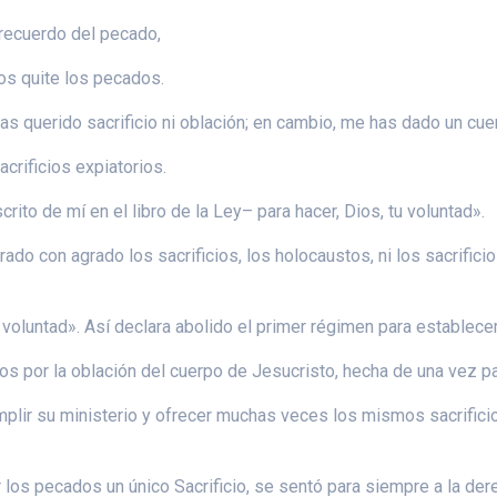
 recuerdo del pecado,
os quite los pecados.
 has querido sacrificio ni oblación; en cambio, me has dado un cue
crificios expiatorios.
ito de mí en el libro de la Ley– para hacer, Dios, tu voluntad».
ado con agrado los sacrificios, los holocaustos, ni los sacrifici
 voluntad». Así declara abolido el primer régimen para establece
os por la oblación del cuerpo de Jesucristo, hecha de una vez p
lir su ministerio y ofrecer muchas veces los mismos sacrificios
 los pecados un único Sacrificio, se sentó para siempre a la der