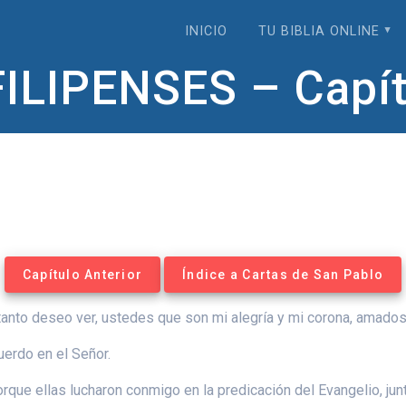
INICIO
TU BIBLIA ONLINE
ILIPENSES – Capít
Capítulo Anterior
Índice a Cartas de San Pablo
anto deseo ver, ustedes que son mi alegría y mi corona, amados
uerdo en el Señor.
 porque ellas lucharon conmigo en la predicación del Evangelio,