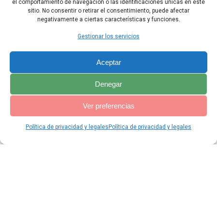
el comportamiento de navegación o las identificaciones únicas en este
sitio. No consentir o retirar el consentimiento, puede afectar
negativamente a ciertas características y funciones.
Capítulo Anterior
Capítulo Siguiente
Gestionar los servicios
Aceptar
Denegar
Ver preferencias
Política de privacidad y legales
Política de privacidad y legales
© 2026 Catequesis Online. Construido utilizando WordPress y el
Materialis Theme