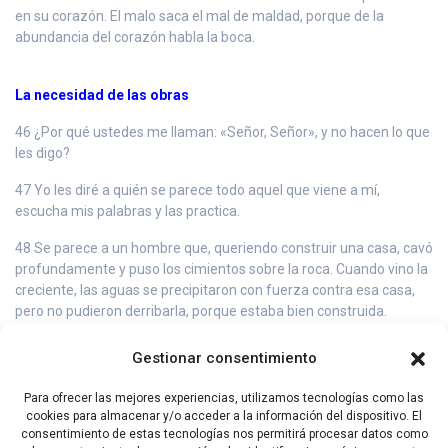
en su corazón. El malo saca el mal de maldad, porque de la
abundancia del corazón habla la boca.
La necesidad de las obras
46 ¿Por qué ustedes me llaman: «Señor, Señor», y no hacen lo que
les digo?
47 Yo les diré a quién se parece todo aquel que viene a mí,
escucha mis palabras y las practica.
48 Se parece a un hombre que, queriendo construir una casa, cavó
profundamente y puso los cimientos sobre la roca. Cuando vino la
creciente, las aguas se precipitaron con fuerza contra esa casa,
pero no pudieron derribarla, porque estaba bien construida.
49 En cambio, el que escucha la Palabra y no la pone en práctica,
Gestionar consentimiento
se parece a un hombre que construyó su casa sobre tierra, sin
cimientos. Cuando las aguas se precipitaron contra ella, en
Para ofrecer las mejores experiencias, utilizamos tecnologías como las
seguida se derrumbó, y el desastre que sobrevino a esa casa fue
cookies para almacenar y/o acceder a la información del dispositivo. El
grande».
consentimiento de estas tecnologías nos permitirá procesar datos como