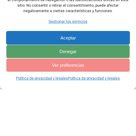
46 Estos irán al castigo eterno, y los justos a la Vida eterna».
el comportamiento de navegación o las identificaciones únicas en este
sitio. No consentir o retirar el consentimiento, puede afectar
negativamente a ciertas características y funciones.
Capítulo Anterior
Capítulo Siguiente
Gestionar los servicios
Aceptar
Denegar
Ver preferencias
Política de privacidad y legales
Política de privacidad y legales
© 2026 Catequesis Online. Construido utilizando WordPress y el
Materialis Theme