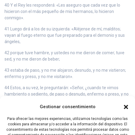
40 Y el Rey les responderá: «Les aseguro que cada vez que lo
hicieron con el más pequeño de mis hermanos, lo hicieron
conmigo».
41 Luego dirá a los de su izquierda: «Aléjense de mí, malditos;
vayan al fuego eterno que fue preparado para el demonio y sus
ángeles,
42 porque tuve hambre, y ustedes no me dieron de comer; tuve
sed, y no me dieron de beber;
43 estaba de paso, y no me alojaron; desnudo, y no me vistieron;
enfermo y preso, y no me visitaron».
44 Estos, a su vez, le preguntarán: «Señor, ¿cuando te vimos
hambriento o sediento, de paso o desnudo, enfermo o preso, y no
te hemos socorrido?».
Gestionar consentimiento
45 Y él les responderá: «Les aseguro que cada vez que no lo
hicieron con el más pequeño de mis hermanos, tampoco lo
Para ofrecer las mejores experiencias, utilizamos tecnologías como las
hicieron conmigo».
cookies para almacenar y/o acceder a la información del dispositivo. El
consentimiento de estas tecnologías nos permitirá procesar datos como