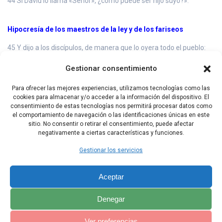
44 Si David lo llama «Señor», ¿cómo puede ser hijo suyo?».
Hipocresía de los maestros de la ley y de los fariseos
45 Y dijo a los discípulos, de manera que lo oyera todo el pueblo:
46 «Tengan cuidado de los escribas, a quienes les gusta pasearse
Gestionar consentimiento
con largas vestiduras, ser saludados en las plazas y ocupar los
primero asientos en las sinagogas y en los banquetes;
Para ofrecer las mejores experiencias, utilizamos tecnologías como las
cookies para almacenar y/o acceder a la información del dispositivo. El
47 que devoran los bienes de las viudas y fingen hacer largas
consentimiento de estas tecnologías nos permitirá procesar datos como
oraciones. Esos serán juzgados con más severidad».
el comportamiento de navegación o las identificaciones únicas en este
sitio. No consentir o retirar el consentimiento, puede afectar
negativamente a ciertas características y funciones.
Capítulo Anterior
Capítulo Siguiente
Gestionar los servicios
Aceptar
Denegar
Ver preferencias