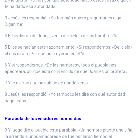
te ha dado esa autoridad».
3 Jesús les respondió: «Yo también quiero preguntarles algo.
Díganme:
4 El bautismo de Juan, ¿venía del cielo o de los hombres?».
5 Ellos se hacían este razonamiento: «Si respondemos: «Del cielo»,
él nos dirá: «¿Por qué no creyeron en él?».
6 Y si respondemos: «De los hombres», todo el pueblo nos
apedreará, porque está convencido de que Juan es un profeta».
7 Y le dijeron que no sabían de dónde venía.
8 Jesús les respondió: «Yo tampoco les diré con qué autoridad
hago esto».
Parábola de los viñadores homicidas
9 Y luego dijo al pueblo esta parábola: «Un hombre plantó una viña,
la arrendó a unos viñadores y se fue por largo tiempo al