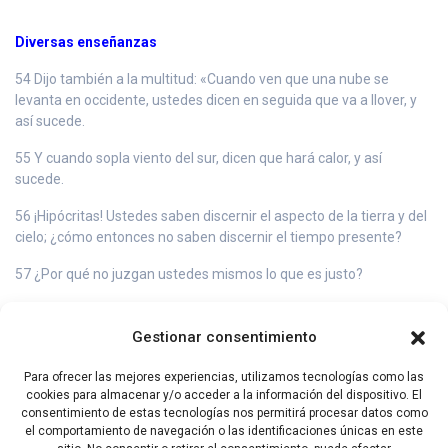
Diversas enseñanzas
54 Dijo también a la multitud: «Cuando ven que una nube se
levanta en occidente, ustedes dicen en seguida que va a llover, y
así sucede.
55 Y cuando sopla viento del sur, dicen que hará calor, y así
sucede.
56 ¡Hipócritas! Ustedes saben discernir el aspecto de la tierra y del
cielo; ¿cómo entonces no saben discernir el tiempo presente?
57 ¿Por qué no juzgan ustedes mismos lo que es justo?
58 Cuando vas con tu adversario a presentarte ante el
magistrado, trata de llegar a un acuerdo con él en el camino, no
Gestionar consentimiento
sea que el adversario te lleve ante el juez, y el juez te entregue al
guardia, y este te ponga en la cárcel.
Para ofrecer las mejores experiencias, utilizamos tecnologías como las
cookies para almacenar y/o acceder a la información del dispositivo. El
59 Te aseguro que no saldrás de allí hasta que hayas pagado el
consentimiento de estas tecnologías nos permitirá procesar datos como
último centavo».
el comportamiento de navegación o las identificaciones únicas en este