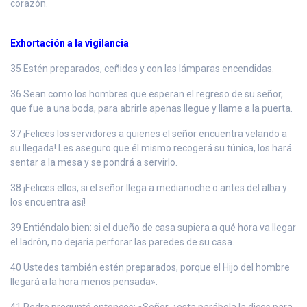
corazón.
Exhortación a la vigilancia
35 Estén preparados, ceñidos y con las lámparas encendidas.
36 Sean como los hombres que esperan el regreso de su señor,
que fue a una boda, para abrirle apenas llegue y llame a la puerta.
37 ¡Felices los servidores a quienes el señor encuentra velando a
su llegada! Les aseguro que él mismo recogerá su túnica, los hará
sentar a la mesa y se pondrá a servirlo.
38 ¡Felices ellos, si el señor llega a medianoche o antes del alba y
los encuentra así!
39 Entiéndalo bien: si el dueño de casa supiera a qué hora va llegar
el ladrón, no dejaría perforar las paredes de su casa.
40 Ustedes también estén preparados, porque el Hijo del hombre
llegará a la hora menos pensada».
41 Pedro preguntó entonces: «Señor, ¿esta parábola la dices para