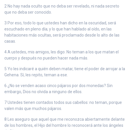
2 No hay nada oculto que no deba ser revelado, ni nada secreto
que no deba ser conocido.
3 Por eso, todo lo que ustedes han dicho en la oscuridad, será
escuchado en pleno día; y lo que han hablado al oído, en las
habitaciones más ocultas, será proclamado desde lo alto de las
casas.
4 A ustedes, mis amigos, les digo: No teman a los que matan el
cuerpo y después no pueden hacer nada más.
5 Yo les indicaré a quién deben matar, tiene el poder de arrojar a la
Gehena. Sí, les repito, teman a ese.
6 ¿No se venden acaso cinco pájaros por dos monedas? Sin
embargo, Dios no olvida a ninguno de ellos.
7 Ustedes tienen contados todos sus cabellos: no teman, porque
valen más que muchos pájaros.
8 Les aseguro que aquel que me reconozca abiertamente delante
de los hombres, el Hijo del hombre lo reconocerá ante los ángeles