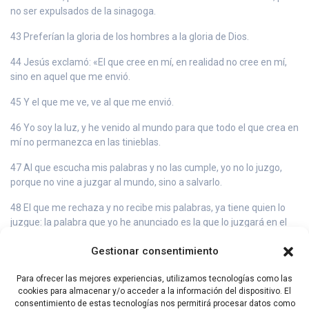
no ser expulsados de la sinagoga.
43 Preferían la gloria de los hombres a la gloria de Dios.
44 Jesús exclamó: «El que cree en mí, en realidad no cree en mí,
sino en aquel que me envió.
45 Y el que me ve, ve al que me envió.
46 Yo soy la luz, y he venido al mundo para que todo el que crea en
mí no permanezca en las tinieblas.
47 Al que escucha mis palabras y no las cumple, yo no lo juzgo,
porque no vine a juzgar al mundo, sino a salvarlo.
48 El que me rechaza y no recibe mis palabras, ya tiene quien lo
juzgue: la palabra que yo he anunciado es la que lo juzgará en el
último día.
Gestionar consentimiento
49 Porque yo no hablé por mí mismo: el Padre que me ha enviado
me ordenó lo que debía decir y anunciar;
Para ofrecer las mejores experiencias, utilizamos tecnologías como las
cookies para almacenar y/o acceder a la información del dispositivo. El
50 y yo sé que su mandato es Vida eterna. Las palabras que digo,
consentimiento de estas tecnologías nos permitirá procesar datos como