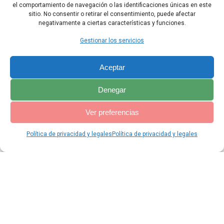
las digo como el Padre me lo ordenó».
el comportamiento de navegación o las identificaciones únicas en este
sitio. No consentir o retirar el consentimiento, puede afectar
negativamente a ciertas características y funciones.
Capítulo Anterior
Capítulo Siguiente
Gestionar los servicios
Aceptar
Denegar
Ver preferencias
Política de privacidad y legales
Política de privacidad y legales
© 2026 Catequesis Online. Construido utilizando WordPress y el
Materialis Theme