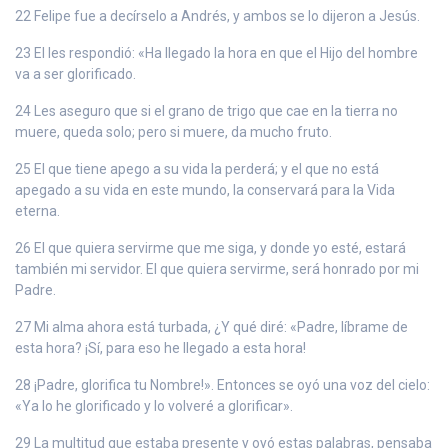
22 Felipe fue a decírselo a Andrés, y ambos se lo dijeron a Jesús.
23 El les respondió: «Ha llegado la hora en que el Hijo del hombre
va a ser glorificado.
24 Les aseguro que si el grano de trigo que cae en la tierra no
muere, queda solo; pero si muere, da mucho fruto.
25 El que tiene apego a su vida la perderá; y el que no está
apegado a su vida en este mundo, la conservará para la Vida
eterna.
26 El que quiera servirme que me siga, y donde yo esté, estará
también mi servidor. El que quiera servirme, será honrado por mi
Padre.
27 Mi alma ahora está turbada, ¿Y qué diré: «Padre, líbrame de
esta hora? ¡Sí, para eso he llegado a esta hora!
28 ¡Padre, glorifica tu Nombre!». Entonces se oyó una voz del cielo:
«Ya lo he glorificado y lo volveré a glorificar».
29 La multitud que estaba presente y oyó estas palabras, pensaba