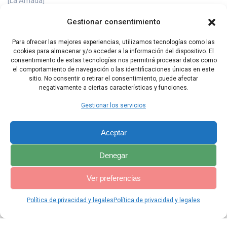
[La Amada]
16 ¡Mi amado es para mí, y yo soy para mi amado, que apacienta
Gestionar consentimiento
su regaño entre los lirios!
Para ofrecer las mejores experiencias, utilizamos tecnologías como las
17 Antes que sople la brisa y huyan las sombras ¡vuelve, amado
cookies para almacenar y/o acceder a la información del dispositivo. El
mío, como una gacela, o como un ciervo joven, por las montañas
consentimiento de estas tecnologías nos permitirá procesar datos como
de Beter!
el comportamiento de navegación o las identificaciones únicas en este
sitio. No consentir o retirar el consentimiento, puede afectar
negativamente a ciertas características y funciones.
Capítulo Anterior
Capítulo Siguiente
Gestionar los servicios
Aceptar
Denegar
Ver preferencias
Política de privacidad y legales
Política de privacidad y legales