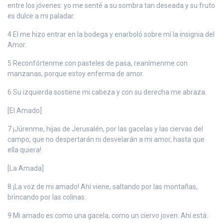
entre los jóvenes: yo me senté a su sombra tan deseada y su fruto
es dulce a mi paladar.
4 El me hizo entrar en la bodega y enarboló sobre mí la insignia del
Amor.
5 Reconfórtenme con pasteles de pasa, reanímenme con
manzanas, porque estoy enferma de amor.
6 Su izquierda sostiene mi cabeza y con su derecha me abraza.
[El Amado]
7 ¡Júrenme, hijas de Jerusalén, por las gacelas y las ciervas del
campo, que no despertarán ni desvelarán a mi amor, hasta que
ella quiera!
[La Amada]
8 ¡La voz de mi amado! Ahí viene, saltando por las montañas,
brincando por las colinas.
9 Mi amado es como una gacela, como un ciervo joven. Ahí está: