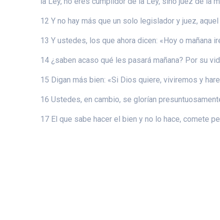
la Ley, no eres cumplidor de la Ley, sino juez de la 
12 Y no hay más que un solo legislador y juez, aquel
13 Y ustedes, los que ahora dicen: «Hoy o mañana i
14 ¿saben acaso qué les pasará mañana? Por su vid
15 Digan más bien: «Si Dios quiere, viviremos y har
16 Ustedes, en cambio, se glorían presuntuosamente,
17 El que sabe hacer el bien y no lo hace, comete p