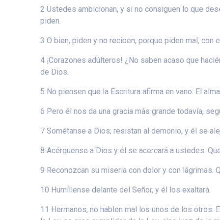
2 Ustedes ambicionan, y si no consiguen lo que dese
piden.
3 O bien, piden y no reciben, porque piden mal, con e
4 ¡Corazones adúlteros! ¿No saben acaso que haci
de Dios.
5 No piensen que la Escritura afirma en vano: El al
6 Pero él nos da una gracia más grande todavía, según
7 Sométanse a Dios; resistan al demonio, y él se ale
8 Acérquense a Dios y él se acercará a ustedes. Que
9 Reconozcan su miseria con dolor y con lágrimas. Qu
10 Humíllense delante del Señor, y él los exaltará.
11 Hermanos, no hablen mal los unos de los otros. El