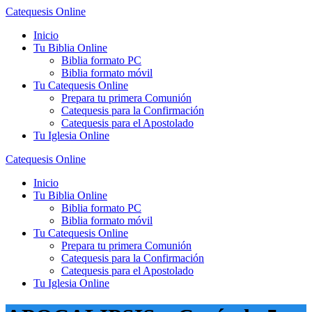
Saltar
Catequesis
Online
al
Inicio
contenido
Tu Biblia Online
Biblia formato PC
Biblia formato móvil
Tu Catequesis Online
Prepara tu primera Comunión
Catequesis para la Confirmación
Catequesis para el Apostolado
Tu Iglesia Online
Catequesis
Online
Inicio
Tu Biblia Online
Biblia formato PC
Biblia formato móvil
Tu Catequesis Online
Prepara tu primera Comunión
Catequesis para la Confirmación
Catequesis para el Apostolado
Tu Iglesia Online