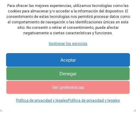
de los ejércitos.
Para ofrecer las mejores experiencias, utilizamos tecnologías como las
cookies para almacenar y/o acceder a la información del dispositivo. El
15 Era el día veinticuatro del sexto mes, del segundo año del rey
consentimiento de estas tecnologías nos permitirá procesar datos como
Darío.
el comportamiento de navegación o las identificaciones únicas en este
sitio. No consentir o retirar el consentimiento, puede afectar
negativamente a ciertas características y funciones.
Índice Ageo
Capítulo Siguiente
Gestionar los servicios
Aceptar
Denegar
Ver preferencias
Política de privacidad y legales
Política de privacidad y legales
© 2026 Catequesis Online. Construido utilizando WordPress y el