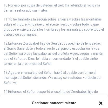
10 Por eso, por culpa de ustedes, el cielo ha retenido el rocío y la
tierra ha rehusado sus frutos.
11 Yo he llamado a la sequía sobre la tierra y sobre las montañas,
sobre el trigo, el vino nuevo, el aceite fresco y sobre todo lo que
produce el suelo, sobre los hombres y los animales, y sobre todo el
trabajo de sus manos.
12 Entonces Zorobabel, hijo de Sealtiel, Josué, hijo de Iehosadac,
el Sumo Sacerdote y todo el resto del pueblo escucharon la voz
del Señor, su Dios y las palabras del profeta Ageo, según la misión
que el Señor, su Dios, le había encomendado. Y el pueblo sintió
temor en la presencia del Señor.
13 Ageo, el mensajero del Señor, habló al pueblo conforme al
mensaje del Señor, diciendo: «Yo estoy con ustedes –oráculo del
Señor–».
14 Entonces el Señor despertó el espíritu de Zorobabel, hijo de
Sealtiel, gobernador de Judá, el de Josué, hijo de Iehosadac, el
Sumo Sacerdote, y el espíritu de todo el resto del pueblo: ellos
Gestionar consentimiento
fueron y se pusieron a trabajar en el Templo de su Dios, el Señor