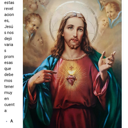
estas
revel
acion
es,
Jesú
s nos
dejó
varia
s
prom
esas
que
debe
mos
tener
muy
en
cuent
a:
A