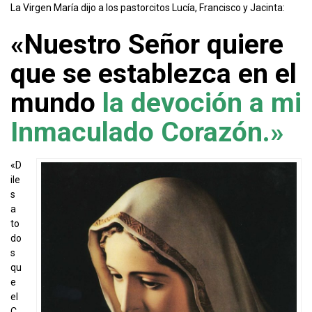
La Virgen María dijo a los pastorcitos Lucía, Francisco y Jacinta:
«Nuestro Señor quiere
que se establezca en el
mundo
la devoción a mi
Inmaculado
Corazón.»
«D
ile
s
a
to
do
s
qu
e
el
C