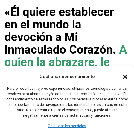
«Él quiere establecer
en el mundo la
devoción a Mi
Inmaculado Corazón.
A
quien la abrazare, le
prometo la salvación; y
Gestionar consentimiento
estas almas serán
Para ofrecer las mejores experiencias, utilizamos tecnologías como las
cookies para almacenar y/o acceder a la información del dispositivo. El
queridas de Dios como
consentimiento de estas tecnologías nos permitirá procesar datos como
el comportamiento de navegación o las identificaciones únicas en este
flores puestas por Mí
sitio. No consentir o retirar el consentimiento, puede afectar
negativamente a ciertas características y funciones.
para adornar su trono.»
Gestionar los servicios