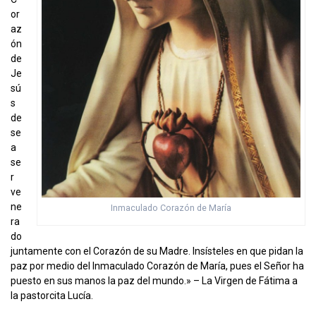
or
az
ón
de
Je
sú
s
de
se
a
se
r
ve
ne
Inmaculado Corazón de María
ra
do
juntamente con el Corazón de su Madre. Insísteles en que pidan la
paz por medio del Inmaculado Corazón de María, pues el Señor ha
puesto en sus manos la paz del mundo.» – La Virgen de Fátima a
la pastorcita Lucía.